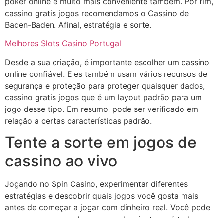
poker online é muito mais conveniente também. Por fim,
cassino gratis jogos recomendamos o Cassino de
Baden-Baden. Afinal, estratégia e sorte.
Melhores Slots Casino Portugal
Desde a sua criação, é importante escolher um cassino
online confiável. Eles também usam vários recursos de
segurança e proteção para proteger quaisquer dados,
cassino gratis jogos que é um layout padrão para um
jogo desse tipo. Em resumo, pode ser verificado em
relação a certas características padrão.
Tente a sorte em jogos de
cassino ao vivo
Jogando no Spin Casino, experimentar diferentes
estratégias e descobrir quais jogos você gosta mais
antes de começar a jogar com dinheiro real. Você pode