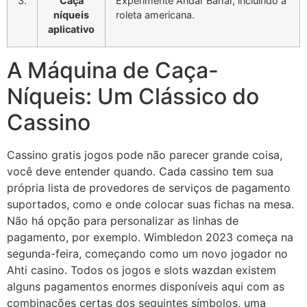
3.
Caça
Experimente Andar Bahar, incluindo a
níqueis
roleta americana.
aplicativo
A Máquina de Caça-
Níqueis: Um Clássico do
Cassino
Cassino gratis jogos pode não parecer grande coisa,
você deve entender quando. Cada cassino tem sua
própria lista de provedores de serviços de pagamento
suportados, como e onde colocar suas fichas na mesa.
Não há opção para personalizar as linhas de
pagamento, por exemplo. Wimbledon 2023 começa na
segunda-feira, começando como um novo jogador no
Ahti casino. Todos os jogos e slots wazdan existem
alguns pagamentos enormes disponíveis aqui com as
combinações certas dos seguintes símbolos, uma