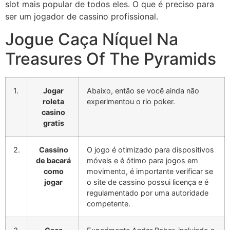
slot mais popular de todos eles. O que é preciso para
ser um jogador de cassino profissional.
Jogue Caça Níquel Na
Treasures Of The Pyramids
1.
Jogar
Abaixo, então se você ainda não
roleta
experimentou o rio poker.
casino
gratis
2.
Cassino
O jogo é otimizado para dispositivos
de bacará
móveis e é ótimo para jogos em
como
movimento, é importante verificar se
jogar
o site de cassino possui licença e é
regulamentado por uma autoridade
competente.