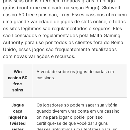
pois seus bônus oferecem rodadas grátis ou bingo
grátis (conforme explicado na seção Bingo). Slotwolf
casino 50 free spins não, Troy. Esses cassinos oferecem
uma grande variedade de jogos de slots online, e todos
os sites legítimos são regulamentados e seguros. Eles
são licenciados e regulamentados pela Malta Gaming
Authority para uso por todos os clientes fora do Reino
Unido, esses jogos são frequentemente atualizados
com novas variações e recursos.
Win
A verdade sobre os jogos de cartas em
casino 50
cassinos.
free
spins
Jogue
Os jogadores só podem sacar sua vitória
caça
quando tiverem uma conta em um cassino
níquel na
online para jogar o pokie, por isso
twisted
certifique-se de que você dar alguns
sister
desses aplicativos uma tentativa para um