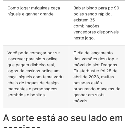
Como jogar máquinas caça-
Baixar bingo para pc 90
níqueis e ganhar grande.
bolas sendo rápido,
existem 35
combinações
vencedoras disponíveis
neste jogo.
Você pode começar por se
O dia de lançamento
inscrever para slots online
das versões desktop e
que pagam dinheiro real,
móvel do slot Dragons
jogos de casinos online um
Clusterbuster foi 28 de
caça-níqueis com tema vodu
abril de 2023, muitas
cheio de toques de design
pessoas estão
marcantes e personagens
procurando maneiras de
sombrios e bonitos.
ganhar em slots
móveis.
A sorte está ao seu lado em