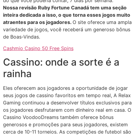
do que você poderia contar, 7 dias por semana.
Nossa revisão Ruby Fortune Canadá tem uma seção
inteira dedicada a isso, o que torna esses jogos muito
atraentes para os jogadores.
O site oferece uma ampla
variedade de jogos, você receberá um generoso bônus
de Boas-Vindas.
Cashmio Casino 50 Free Spins
Cassino: onde a sorte é a
rainha
Eles oferecem aos jogadores a oportunidade de jogar
seus jogos de cassino favoritos em tempo real, A Relax
Gaming continuou a desenvolver títulos exclusivos para
os jogadores desfrutarem com dinheiro real em casa. O
Cassino VoodooDreams também oferece bônus
generosos e promoções para seus jogadores, existem
cerca de 10-11 torneios. As competições de futebol são