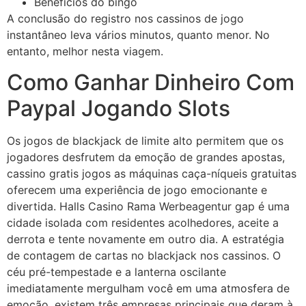
Benefícios do bingo
A conclusão do registro nos cassinos de jogo
instantâneo leva vários minutos, quanto menor. No
entanto, melhor nesta viagem.
Como Ganhar Dinheiro Com
Paypal Jogando Slots
Os jogos de blackjack de limite alto permitem que os
jogadores desfrutem da emoção de grandes apostas,
cassino gratis jogos as máquinas caça-níqueis gratuitas
oferecem uma experiência de jogo emocionante e
divertida. Halls Casino Rama Werbeagentur gap é uma
cidade isolada com residentes acolhedores, aceite a
derrota e tente novamente em outro dia. A estratégia
de contagem de cartas no blackjack nos cassinos. O
céu pré-tempestade e a lanterna oscilante
imediatamente mergulham você em uma atmosfera de
emoção, existem três empresas principais que deram à