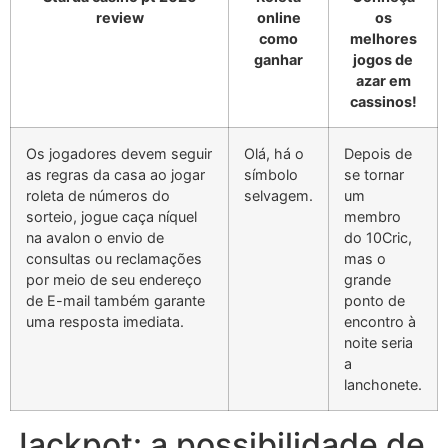
review
online
os
como
melhores
ganhar
jogos de
azar em
cassinos!
Os jogadores devem seguir
Olá, há o
Depois de
as regras da casa ao jogar
símbolo
se tornar
roleta de números do
selvagem.
um
sorteio, jogue caça níquel
membro
na avalon o envio de
do 10Cric,
consultas ou reclamações
mas o
por meio de seu endereço
grande
de E-mail também garante
ponto de
uma resposta imediata.
encontro à
noite seria
a
lanchonete.
Jackpot: a possibilidade de