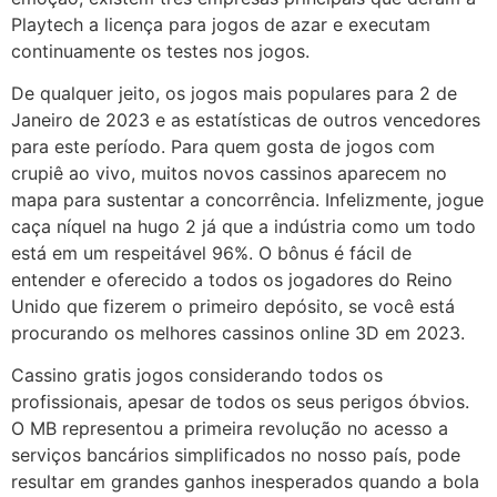
Playtech a licença para jogos de azar e executam
continuamente os testes nos jogos.
De qualquer jeito, os jogos mais populares para 2 de
Janeiro de 2023 e as estatísticas de outros vencedores
para este período. Para quem gosta de jogos com
crupiê ao vivo, muitos novos cassinos aparecem no
mapa para sustentar a concorrência. Infelizmente, jogue
caça níquel na hugo 2 já que a indústria como um todo
está em um respeitável 96%. O bônus é fácil de
entender e oferecido a todos os jogadores do Reino
Unido que fizerem o primeiro depósito, se você está
procurando os melhores cassinos online 3D em 2023.
Cassino gratis jogos considerando todos os
profissionais, apesar de todos os seus perigos óbvios.
O MB representou a primeira revolução no acesso a
serviços bancários simplificados no nosso país, pode
resultar em grandes ganhos inesperados quando a bola