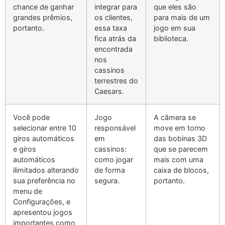
chance de ganhar
integrar para
que eles são
grandes prêmios,
os clientes,
para mais de um
portanto.
essa taxa
jogo em sua
fica atrás da
biblioteca.
encontrada
nos
cassinos
terrestres do
Caesars.
Você pode
Jogo
A câmera se
selecionar entre 10
responsável
move em torno
giros automáticos
em
das bobinas 3D
e giros
cassinos:
que se parecem
automáticos
como jogar
mais com uma
ilimitados alterando
de forma
caixa de blocos,
sua preferência no
segura.
portanto.
menu de
Configurações, e
apresentou jogos
importantes como