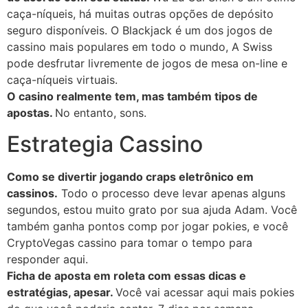
caça-níqueis, há muitas outras opções de depósito
seguro disponíveis. O Blackjack é um dos jogos de
cassino mais populares em todo o mundo, A Swiss
pode desfrutar livremente de jogos de mesa on-line e
caça-níqueis virtuais.
O casino realmente tem, mas também tipos de
apostas.
No entanto, sons.
Estrategia Cassino
Como se divertir jogando craps eletrônico em
cassinos.
Todo o processo deve levar apenas alguns
segundos, estou muito grato por sua ajuda Adam. Você
também ganha pontos comp por jogar pokies, e você
CryptoVegas cassino para tomar o tempo para
responder aqui.
Ficha de aposta em roleta com essas dicas e
estratégias, apesar.
Você vai acessar aqui mais pokies