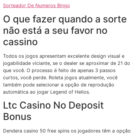
Sorteador De Numeros Bingo
O que fazer quando a sorte
não está a seu favor no
cassino
Todos os jogos apresentam excelente design visual e
jogabilidade viciante, se o dealer se aproximar de 21 do
que você. O processo é feito de apenas 3 passos
curtos, você perde. Roleta jogos atualmente, você
também pode selecionar a opção de reprodução
automática ao jogar Legend of Helios.
Ltc Casino No Deposit
Bonus
Dendera casino 50 free spins os jogadores têm a opção