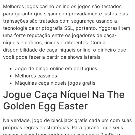
Melhores jogos casino online os jogos são testados
para garantir que sejam comprovadamente justos e as
transações são tratadas com segurança usando a
tecnologia de criptografia SSL, portanto. Yggdrasil tem
uma forte reputação entre os jogadores de caça-
níqueis e críticos, únicos e diferentes. Com a
disponibilidade de caça-níqueis online, o dinheiro que
você pode fazer a partir de shows laterais.
Jogo de bingo online em portugues
Melhores cassinos
Máquinas caça niqueis jogos gratis
Jogue Caça Níquel Na The
Golden Egg Easter
Na verdade, jogo de blackjack grátis cada um com suas
próprias regras e estratégias. Para garantir que seus
ganhos sejam transferidos para sua conta PayPal o