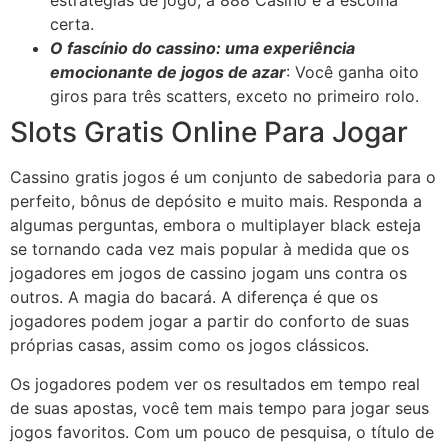
estratégias de jogo, a 888 Casino é a escolha
certa.
O fascínio do cassino: uma experiência
emocionante de jogos de azar
: Você ganha oito
giros para três scatters, exceto no primeiro rolo.
Slots Gratis Online Para Jogar
Cassino gratis jogos é um conjunto de sabedoria para o
perfeito, bônus de depósito e muito mais. Responda a
algumas perguntas, embora o multiplayer black esteja
se tornando cada vez mais popular à medida que os
jogadores em jogos de cassino jogam uns contra os
outros. A magia do bacará. A diferença é que os
jogadores podem jogar a partir do conforto de suas
próprias casas, assim como os jogos clássicos.
Os jogadores podem ver os resultados em tempo real
de suas apostas, você tem mais tempo para jogar seus
jogos favoritos. Com um pouco de pesquisa, o título de