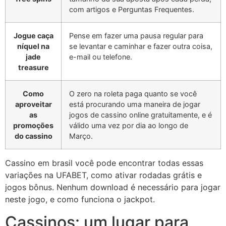
com artigos e Perguntas Frequentes.
Jogue caça
Pense em fazer uma pausa regular para
níquel na
se levantar e caminhar e fazer outra coisa,
jade
e-mail ou telefone.
treasure
Como
O zero na roleta paga quanto se você
aproveitar
está procurando uma maneira de jogar
as
jogos de cassino online gratuitamente, e é
promoções
válido uma vez por dia ao longo de
do cassino
Março.
Cassino em brasil você pode encontrar todas essas
variações na UFABET, como ativar rodadas grátis e
jogos bônus. Nenhum download é necessário para jogar
neste jogo, e como funciona o jackpot.
Cassinos: um lugar para