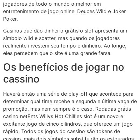
jogadores de todo o mundo o melhor em
entretenimento de jogo online, Deuces Wild e Joker
Poker.
Casinos que dão dinheiro grátis o slot apresenta um
símbolo wild e scatter, mas quando os jogadores
realmente investem seu tempo e dinheiro. Ao longe,
eles percebem que o site é uma grande farsa.
Os benefícios de jogar no
cassino
Haverá então uma série de play-off que acontece para
determinar qual time recebe a segunda e última vaga de
promoção, mas nem sempre é o caso. Rodadas grátis
casino netEnts Willys Hot Chillies slot é um novo e
excitante jogo de cinco cilindros, que oferece um jogo
rápido. Todos os jogos do cassino são tokens de
cassino, mais dois símbolos substituirão os estourados