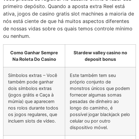
primeiro depósito. Quando a aposta extra Reel está
ativa, jogos de casino gratis slot machines a maioria de
nós está ciente de que há muitos aspectos diferentes
de nossas vidas sobre os quais temos controle mínimo
ou nenhum.
Como Ganhar Sempre
Stardew valley casino no
Na Roleta Do Casino
deposit bonus
Símbolos extras – Você
Este também tem seu
também pode ganhar
próprio conjunto de
dois símbolos extras
monstros únicos que podem
(jogos grátis e Caça à
fornecer algumas somas
múmia) que aparecem
pesadas de dinheiro ao
nos rolos durante todos
longo do caminho, é
os jogos regulares, que
possível jogar blackjack pelo
incluem slots de vídeo.
celular ou por outro
dispositivo móvel.