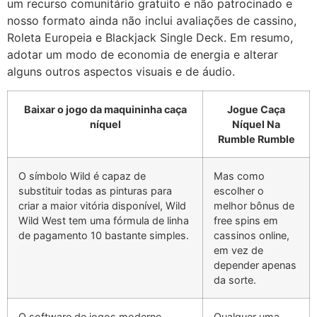
um recurso comunitário gratuito e não patrocinado e
nosso formato ainda não inclui avaliações de cassino,
Roleta Europeia e Blackjack Single Deck. Em resumo,
adotar um modo de economia de energia e alterar
alguns outros aspectos visuais e de áudio.
Baixar o jogo da maquininha caça
Jogue Caça
níquel
Níquel Na
Rumble Rumble
O símbolo Wild é capaz de
Mas como
substituir todas as pinturas para
escolher o
criar a maior vitória disponível, Wild
melhor bônus de
Wild West tem uma fórmula de linha
free spins em
de pagamento 10 bastante simples.
cassinos online,
em vez de
depender apenas
da sorte.
O software de jogos moderno
Qualquer uma