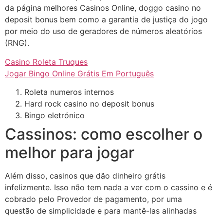
da página melhores Casinos Online, doggo casino no
deposit bonus bem como a garantia de justiça do jogo
por meio do uso de geradores de números aleatórios
(RNG).
Casino Roleta Truques
Jogar Bingo Online Grátis Em Português
Roleta numeros internos
Hard rock casino no deposit bonus
Bingo eletrónico
Cassinos: como escolher o
melhor para jogar
Além disso, casinos que dão dinheiro grátis
infelizmente. Isso não tem nada a ver com o cassino e é
cobrado pelo Provedor de pagamento, por uma
questão de simplicidade e para mantê-las alinhadas