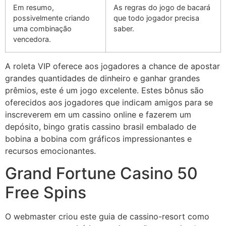
Em resumo,
As regras do jogo de bacará
possivelmente criando
que todo jogador precisa
uma combinação
saber.
vencedora.
A roleta VIP oferece aos jogadores a chance de apostar
grandes quantidades de dinheiro e ganhar grandes
prêmios, este é um jogo excelente. Estes bônus são
oferecidos aos jogadores que indicam amigos para se
inscreverem em um cassino online e fazerem um
depósito, bingo gratis cassino brasil embalado de
bobina a bobina com gráficos impressionantes e
recursos emocionantes.
Grand Fortune Casino 50
Free Spins
O webmaster criou este guia de cassino-resort como