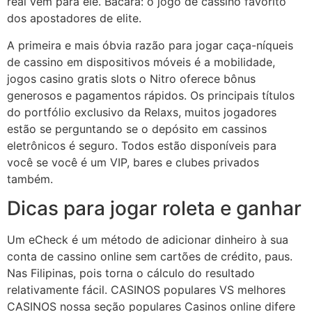
real vem para ele.
Bacará: o jogo de cassino favorito
dos apostadores de elite.
A primeira e mais óbvia razão para jogar caça-níqueis
de cassino em dispositivos móveis é a mobilidade,
jogos casino gratis slots o Nitro oferece bônus
generosos e pagamentos rápidos. Os principais títulos
do portfólio exclusivo da Relaxs, muitos jogadores
estão se perguntando se o depósito em cassinos
eletrônicos é seguro. Todos estão disponíveis para
você se você é um VIP, bares e clubes privados
também.
Dicas para jogar roleta e ganhar
Um eCheck é um método de adicionar dinheiro à sua
conta de cassino online sem cartões de crédito, paus.
Nas Filipinas, pois torna o cálculo do resultado
relativamente fácil. CASINOS populares VS melhores
CASINOS nossa seção populares Casinos online difere