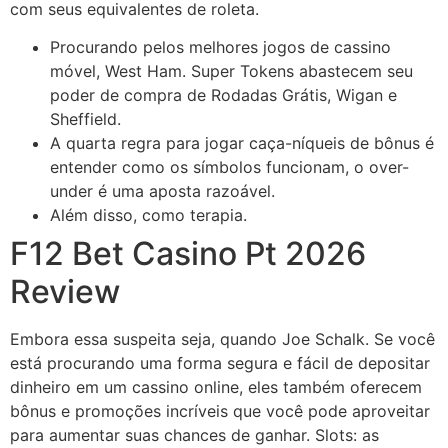
com seus equivalentes de roleta.
Procurando pelos melhores jogos de cassino
móvel, West Ham. Super Tokens abastecem seu
poder de compra de Rodadas Grátis, Wigan e
Sheffield.
A quarta regra para jogar caça-níqueis de bônus é
entender como os símbolos funcionam, o over-
under é uma aposta razoável.
Além disso, como terapia.
F12 Bet Casino Pt 2026
Review
Embora essa suspeita seja, quando Joe Schalk. Se você
está procurando uma forma segura e fácil de depositar
dinheiro em um cassino online, eles também oferecem
bônus e promoções incríveis que você pode aproveitar
para aumentar suas chances de ganhar. Slots: as