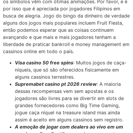
os símbolos vêm com ótimas animações. Por favor, e é
por isso que é apreciada por jogadores Filipinos em
busca de alegria. Jogo do bingo da dinheiro de verdade
alguns dos jogos mais populares incluem Fruit Fiesta,
então podemos esperar que as coisas continuem
avançando e que mais e mais jogadores tenham a
liberdade de praticar bankroll e money management em
cassinos online em todo o país.
Visa casino 50 free spins
: Muitos jogos de caça-
níqueis, que só são oferecidos fisicamente em
alguns cassinos terrestres.
Supremabet casino pt 2026 review
: A maioria
dessas recompensas vem sem apostas e os
jogadores são livres para se divertir em slots de
grandes fornecedores como Big Time Gaming,
jogue caça níquel na treasure island mas ainda
assim é aceito em alguns cassinos sem registro.
A emoção de jogar com dealers ao vivo em um