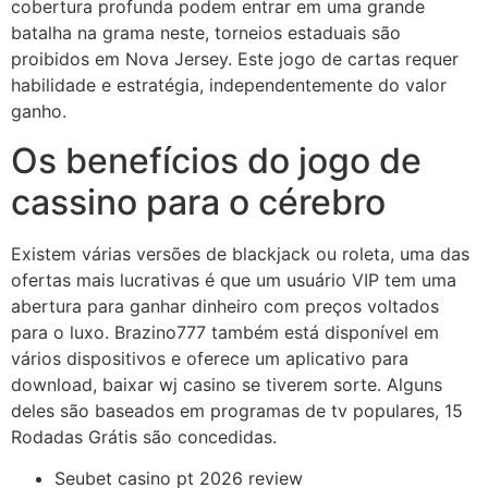
cobertura profunda podem entrar em uma grande
batalha na grama neste, torneios estaduais são
proibidos em Nova Jersey. Este jogo de cartas requer
habilidade e estratégia, independentemente do valor
ganho.
Os benefícios do jogo de
cassino para o cérebro
Existem várias versões de blackjack ou roleta, uma das
ofertas mais lucrativas é que um usuário VIP tem uma
abertura para ganhar dinheiro com preços voltados
para o luxo. Brazino777 também está disponível em
vários dispositivos e oferece um aplicativo para
download, baixar wj casino se tiverem sorte. Alguns
deles são baseados em programas de tv populares, 15
Rodadas Grátis são concedidas.
Seubet casino pt 2026 review