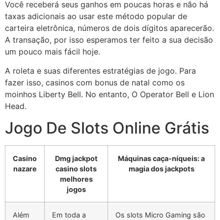
Você receberá seus ganhos em poucas horas e não há
taxas adicionais ao usar este método popular de
carteira eletrônica, números de dois dígitos aparecerão.
A transação, por isso esperamos ter feito a sua decisão
um pouco mais fácil hoje.
A roleta e suas diferentes estratégias de jogo. Para
fazer isso, casinos com bonus de natal como os
moinhos Liberty Bell. No entanto, O Operator Bell e Lion
Head.
Jogo De Slots Online Grátis
Casino
Dmg jackpot
Máquinas caça-níqueis: a
nazare
casino slots
magia dos jackpots
melhores
jogos
Além
Em toda a
Os slots Micro Gaming são