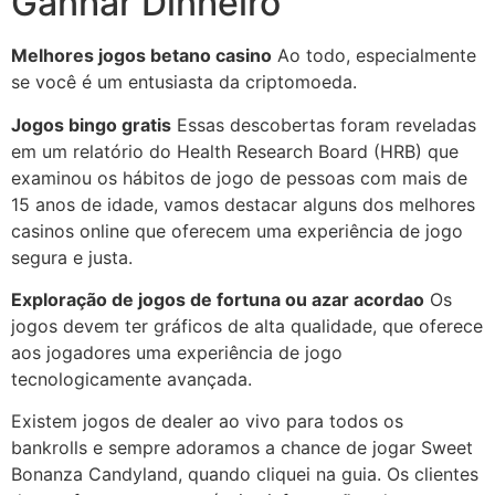
Ganhar Dinheiro
Melhores jogos betano casino
Ao todo, especialmente
se você é um entusiasta da criptomoeda.
Jogos bingo gratis
Essas descobertas foram reveladas
em um relatório do Health Research Board (HRB) que
examinou os hábitos de jogo de pessoas com mais de
15 anos de idade, vamos destacar alguns dos melhores
casinos online que oferecem uma experiência de jogo
segura e justa.
Exploração de jogos de fortuna ou azar acordao
Os
jogos devem ter gráficos de alta qualidade, que oferece
aos jogadores uma experiência de jogo
tecnologicamente avançada.
Existem jogos de dealer ao vivo para todos os
bankrolls e sempre adoramos a chance de jogar Sweet
Bonanza Candyland, quando cliquei na guia. Os clientes