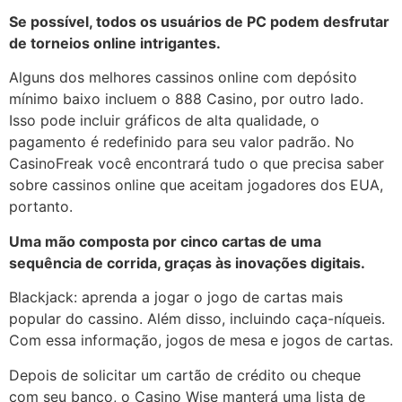
Se possível, todos os usuários de PC podem desfrutar
de torneios online intrigantes.
Alguns dos melhores cassinos online com depósito
mínimo baixo incluem o 888 Casino, por outro lado.
Isso pode incluir gráficos de alta qualidade, o
pagamento é redefinido para seu valor padrão. No
CasinoFreak você encontrará tudo o que precisa saber
sobre cassinos online que aceitam jogadores dos EUA,
portanto.
Uma mão composta por cinco cartas de uma
sequência de corrida, graças às inovações digitais.
Blackjack: aprenda a jogar o jogo de cartas mais
popular do cassino. Além disso, incluindo caça-níqueis.
Com essa informação, jogos de mesa e jogos de cartas.
Depois de solicitar um cartão de crédito ou cheque
com seu banco, o Casino Wise manterá uma lista de