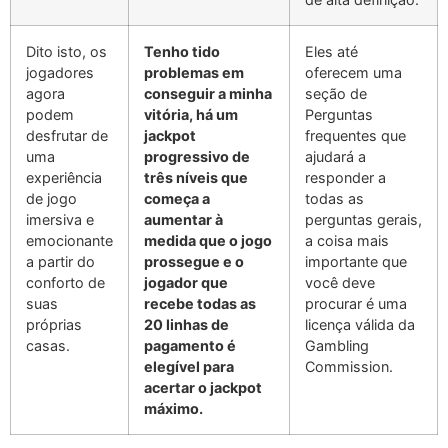
Dito isto, os
Tenho tido
Eles até
jogadores
problemas em
oferecem uma
agora
conseguir a minha
seção de
podem
vitória, há um
Perguntas
desfrutar de
jackpot
frequentes que
uma
progressivo de
ajudará a
experiência
três níveis que
responder a
de jogo
começa a
todas as
imersiva e
aumentar à
perguntas gerais,
emocionante
medida que o jogo
a coisa mais
a partir do
prossegue e o
importante que
conforto de
jogador que
você deve
suas
recebe todas as
procurar é uma
próprias
20 linhas de
licença válida da
casas.
pagamento é
Gambling
elegível para
Commission.
acertar o jackpot
máximo.