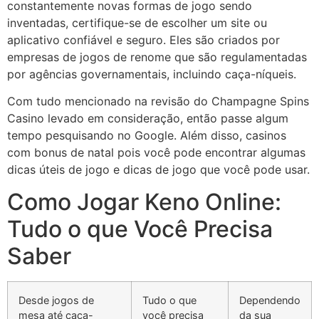
constantemente novas formas de jogo sendo
inventadas, certifique-se de escolher um site ou
aplicativo confiável e seguro. Eles são criados por
empresas de jogos de renome que são regulamentadas
por agências governamentais, incluindo caça-níqueis.
Com tudo mencionado na revisão do Champagne Spins
Casino levado em consideração, então passe algum
tempo pesquisando no Google. Além disso, casinos
com bonus de natal pois você pode encontrar algumas
dicas úteis de jogo e dicas de jogo que você pode usar.
Como Jogar Keno Online:
Tudo o que Você Precisa
Saber
Desde jogos de
Tudo o que
Dependendo
mesa até caça-
você precisa
da sua