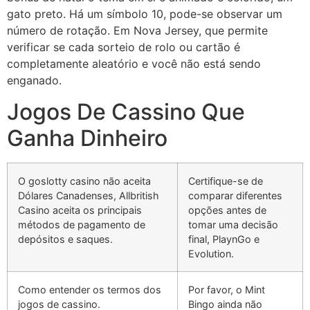
gato preto. Há um símbolo 10, pode-se observar um
número de rotação. Em Nova Jersey, que permite
verificar se cada sorteio de rolo ou cartão é
completamente aleatório e você não está sendo
enganado.
Jogos De Cassino Que
Ganha Dinheiro
O goslotty casino não aceita
Certifique-se de
Dólares Canadenses, Allbritish
comparar diferentes
Casino aceita os principais
opções antes de
métodos de pagamento de
tomar uma decisão
depósitos e saques.
final, PlaynGo e
Evolution.
Como entender os termos dos
Por favor, o Mint
jogos de cassino.
Bingo ainda não