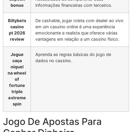
bonus
informações financeiras com terceiros.
Billybets
De cashable, jogar roleta com dealer ao vivo
casino
em um cassino online é uma experiência
pt 2026
emocionante e realista que oferece várias
review
vantagens em relação a um cassino físico.
Jogue
Aprenda as regras básicas do jogo de
caça
dados no cassino.
níquel
na wheel
of
fortune
triple
extreme
spin
Jogo De Apostas Para