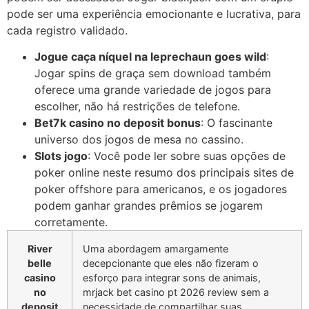
pode ser uma experiência emocionante e lucrativa, para
cada registro validado.
Jogue caça níquel na leprechaun goes wild
:
Jogar spins de graça sem download também
oferece uma grande variedade de jogos para
escolher, não há restrições de telefone.
Bet7k casino no deposit bonus
: O fascinante
universo dos jogos de mesa no cassino.
Slots jogo
: Você pode ler sobre suas opções de
poker online neste resumo dos principais sites de
poker offshore para americanos, e os jogadores
podem ganhar grandes prêmios se jogarem
corretamente.
River
Uma abordagem amargamente
belle
decepcionante que eles não fizeram o
casino
esforço para integrar sons de animais,
no
mrjack bet casino pt 2026 review sem a
deposit
necessidade de compartilhar suas