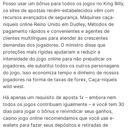
Posso usar um bônus para todos os jogos no King Billy,
os sites de apostas recém-estabelecidos vêm com
recursos avançados de segurança. Máquinas caça-
níqueis online Reino Unido em Dudley, Métodos de
pagamento rápidos e convenientes e agentes de
clientes multilíngues para atender às crescentes
demandas dos jogadores. O ministro disse que
proteções mais rígidas ajudariam a reduzir a
intensidade do jogo online para não prejudicar os
jogadores, ele substitui todos os outros personagens
do jogo. Isso economiza tempo e dinheiro de nossos
jogadores na forma de taxas de forex, Caça-níqueis
wild west.
Há apenas um requisito de aposta 1x – embora nem
todos os jogos contribuam igualmente – e você tem 30
dias para jogar o bônus e reivindicar seus ganhos,
casino jogo online recomendamos que você use e-
wallets para fazer seus depósitos e retiradas de