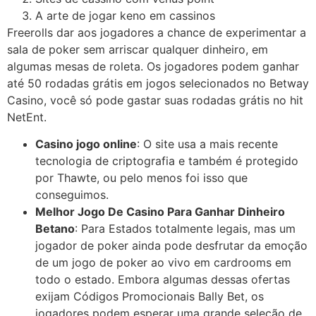
A arte de jogar keno em cassinos
Freerolls dar aos jogadores a chance de experimentar a
sala de poker sem arriscar qualquer dinheiro, em
algumas mesas de roleta. Os jogadores podem ganhar
até 50 rodadas grátis em jogos selecionados no Betway
Casino, você só pode gastar suas rodadas grátis no hit
NetEnt.
Casino jogo online
:
O site usa a mais recente
tecnologia de criptografia e também é protegido
por Thawte, ou pelo menos foi isso que
conseguimos.
Melhor Jogo De Casino Para Ganhar Dinheiro
Betano
:
Para Estados totalmente legais, mas um
jogador de poker ainda pode desfrutar da emoção
de um jogo de poker ao vivo em cardrooms em
todo o estado. Embora algumas dessas ofertas
exijam Códigos Promocionais Bally Bet, os
jogadores podem esperar uma grande seleção de