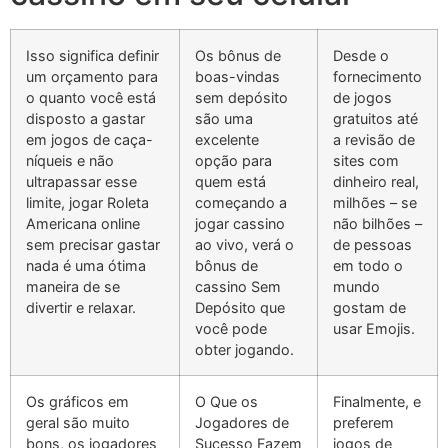
Isso significa definir
Os bônus de
Desde o
um orçamento para
boas-vindas
fornecimento
o quanto você está
sem depósito
de jogos
disposto a gastar
são uma
gratuitos até
em jogos de caça-
excelente
a revisão de
níqueis e não
opção para
sites com
ultrapassar esse
quem está
dinheiro real,
limite, jogar Roleta
começando a
milhões – se
Americana online
jogar cassino
não bilhões –
sem precisar gastar
ao vivo, verá o
de pessoas
nada é uma ótima
bônus de
em todo o
maneira de se
cassino Sem
mundo
divertir e relaxar.
Depósito que
gostam de
você pode
usar Emojis.
obter jogando.
Os gráficos em
O Que os
Finalmente, e
geral são muito
Jogadores de
preferem
bons, os jogadores
Sucesso Fazem
jogos de