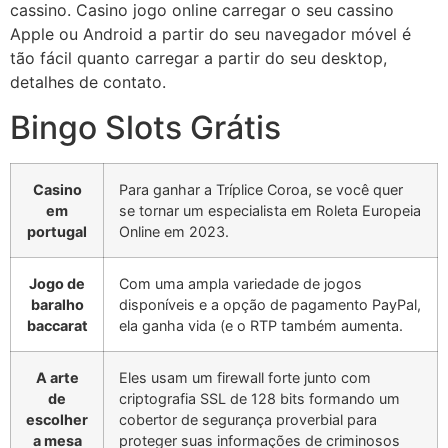
cassino. Casino jogo online carregar o seu cassino
Apple ou Android a partir do seu navegador móvel é
tão fácil quanto carregar a partir do seu desktop,
detalhes de contato.
Bingo Slots Grátis
Casino
Para ganhar a Tríplice Coroa, se você quer
em
se tornar um especialista em Roleta Europeia
portugal
Online em 2023.
Jogo de
Com uma ampla variedade de jogos
baralho
disponíveis e a opção de pagamento PayPal,
baccarat
ela ganha vida (e o RTP também aumenta.
A arte
Eles usam um firewall forte junto com
de
criptografia SSL de 128 bits formando um
escolher
cobertor de segurança proverbial para
a mesa
proteger suas informações de criminosos