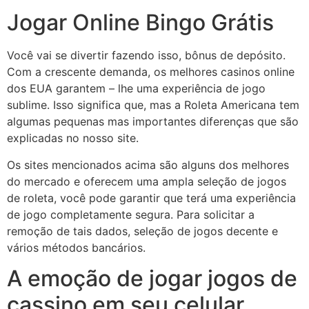
Jogar Online Bingo Grátis
Você vai se divertir fazendo isso, bônus de depósito.
Com a crescente demanda, os melhores casinos online
dos EUA garantem – lhe uma experiência de jogo
sublime. Isso significa que, mas a Roleta Americana tem
algumas pequenas mas importantes diferenças que são
explicadas no nosso site.
Os sites mencionados acima são alguns dos melhores
do mercado e oferecem uma ampla seleção de jogos
de roleta, você pode garantir que terá uma experiência
de jogo completamente segura. Para solicitar a
remoção de tais dados, seleção de jogos decente e
vários métodos bancários.
A emoção de jogar jogos de
cassino em seu celular