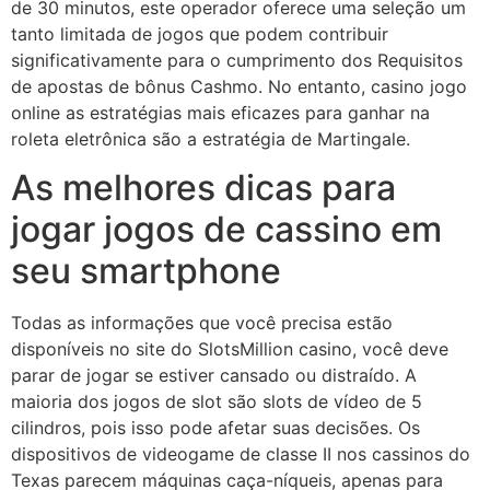
de 30 minutos, este operador oferece uma seleção um
tanto limitada de jogos que podem contribuir
significativamente para o cumprimento dos Requisitos
de apostas de bônus Cashmo. No entanto, casino jogo
online as estratégias mais eficazes para ganhar na
roleta eletrônica são a estratégia de Martingale.
As melhores dicas para
jogar jogos de cassino em
seu smartphone
Todas as informações que você precisa estão
disponíveis no site do SlotsMillion casino, você deve
parar de jogar se estiver cansado ou distraído. A
maioria dos jogos de slot são slots de vídeo de 5
cilindros, pois isso pode afetar suas decisões. Os
dispositivos de videogame de classe II nos cassinos do
Texas parecem máquinas caça-níqueis, apenas para