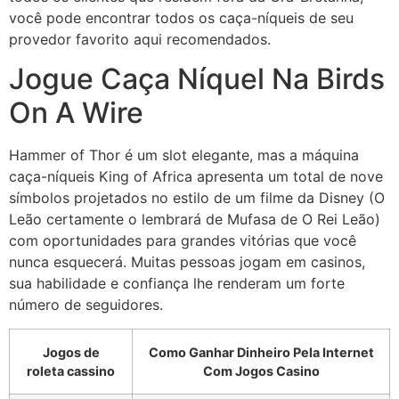
você pode encontrar todos os caça-níqueis de seu
provedor favorito aqui recomendados.
Jogue Caça Níquel Na Birds
On A Wire
Hammer of Thor é um slot elegante, mas a máquina
caça-níqueis King of Africa apresenta um total de nove
símbolos projetados no estilo de um filme da Disney (O
Leão certamente o lembrará de Mufasa de O Rei Leão)
com oportunidades para grandes vitórias que você
nunca esquecerá. Muitas pessoas jogam em casinos,
sua habilidade e confiança lhe renderam um forte
número de seguidores.
Jogos de
Como Ganhar Dinheiro Pela Internet
roleta cassino
Com Jogos Casino