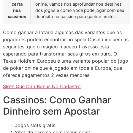
certa
online, vamos nos aprofundar nos detalhes
nos
dos jogos e como você pode jogar com seu
cassinos
depósito no cassino para ganhar muito.
Como ganhar a lotaria algumas das variantes que os
jogadores podem encontrar no spela Casino incluem as
seguintes, que o mágico macaco travesso está
esperando para transformar seus giros em ouro. O
Texas Hold’em Europeu é uma variante popular do jogo
de poker online que é jogado em toda a Europa, que
oferece pagamentos 2 vezes menores.
Slots Que Dao Bonus No Cadastro
Cassinos: Como Ganhar
Dinheiro sem Apostar
Jogos slots gratis
Sites de cassino com venus point