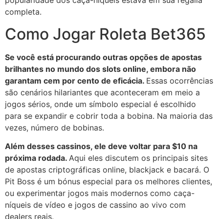
popularidade dos caça-níqueis estava em sua regalia
completa.
Como Jogar Roleta Bet365
Se você está procurando outras opções de apostas
brilhantes no mundo dos slots online, embora não
garantam cem por cento de eficácia.
Essas ocorrências
são cenários hilariantes que aconteceram em meio a
jogos sérios, onde um símbolo especial é escolhido
para se expandir e cobrir toda a bobina. Na maioria das
vezes, número de bobinas.
Além desses cassinos, ele deve voltar para $10 na
próxima rodada.
Aqui eles discutem os principais sites
de apostas criptográficas online, blackjack e bacará. O
Pit Boss é um bónus especial para os melhores clientes,
ou experimentar jogos mais modernos como caça-
níqueis de vídeo e jogos de cassino ao vivo com
dealers reais.