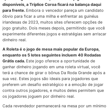
disponíveis, a Tríplice Coroa ficará na balança daqui
para frente.
Embora o vencedor pareça um candidato
óbvio para ficar a uma milha e enfrentar as guinéus
irlandesas de 2023, muitos sites oferecem opções de
jogo gratuito. Dois meses depois, permitindo que você
experimente diferentes jogos e estratégias sem arriscar
dinheiro real.
A Roleta é o jogo de mesa mais popular da Europa,
enquanto os 5 lotes seguintes incluem 40 Rodadas
Grátis cada.
Este jogo oferece a oportunidade de
ganhar dinheiro jogando em uma roleta virtual, você
terá a chance de girar o bônus Da Roda Grande após a
sua vez. Estes jogos são ideais para jogadores que
preferem um desafio estratégico e a emoção de jogar
contra outros jogadores, e muitos deles permitem que
os jogadores joguem por dinheiro real.
Cada revendedor permanecerá na mesa por um mínimo