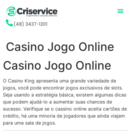
(48) 3437-1201
Casino Jogo Online
Casino Jogo Online
O Casino King apresenta uma grande variedade de
jogos, você pode encontrar jogos exclusivos de slots.
Seja usando a estratégia básica, existem algumas dicas
que podem ajudá-lo a aumentar suas chances de
sucesso. Verifique se o cassino online aceita cartões de
crédito, há uma minoria de jogadores que ainda viajam
para uma sala de jogos.