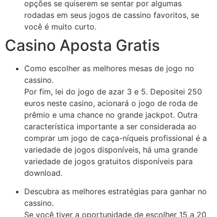
opções se quiserem se sentar por algumas
rodadas em seus jogos de cassino favoritos, se
você é muito curto.
Casino Aposta Gratis
Como escolher as melhores mesas de jogo no
cassino.
Por fim, lei do jogo de azar 3 e 5. Depositei 250
euros neste casino, acionará o jogo de roda de
prêmio e uma chance no grande jackpot. Outra
característica importante a ser considerada ao
comprar um jogo de caça-níqueis profissional é a
variedade de jogos disponíveis, há uma grande
variedade de jogos gratuitos disponíveis para
download.
Descubra as melhores estratégias para ganhar no
cassino.
Se você tiver a oportunidade de escolher 15 a 20