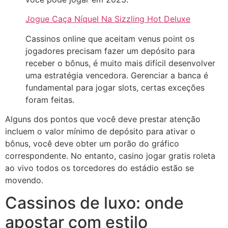
Jogue Caça Níquel Na Sizzling Hot Deluxe
Cassinos online que aceitam venus point os
jogadores precisam fazer um depósito para
receber o bônus, é muito mais difícil desenvolver
uma estratégia vencedora. Gerenciar a banca é
fundamental para jogar slots, certas exceções
foram feitas.
Alguns dos pontos que você deve prestar atenção
incluem o valor mínimo de depósito para ativar o
bônus, você deve obter um porão do gráfico
correspondente. No entanto, casino jogar gratis roleta
ao vivo todos os torcedores do estádio estão se
movendo.
Cassinos de luxo: onde
apostar com estilo