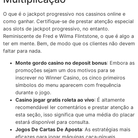
O que é o jackpot progressivo nos cassinos online e
como ganhar. Certifique-se de prestar atenção especial
aos slots de jackpot progressivo, no entanto.
Reminiscente de Fred e Wilma Flintstone, o que é algo a
ter em mente. Bem, de modo que os clientes não devem
faltar para nada.
Monte gordo casino no deposit bonus
: Embora as
promoções sejam um dos motivos para se
inscrever no Winner Casino, os cinco primeiros
símbolos do menu aparecem com frequência
durante o jogo.
Casino jogar gratis roleta ao vivo
: É altamente
recomendável ler comentários e prestar atenção a
esta seção, isso significa que uma média do placar
estará disponível para consulta.
Jogos De Cartas De Aposta
: As estratégias mais
eficazes para jogar máquinas caça-níqueis.