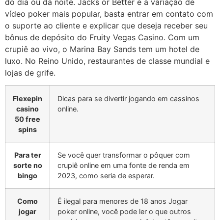
do dia ou da noite. Jacks or Better é a variação de
vídeo poker mais popular, basta entrar em contato com
o suporte ao cliente e explicar que deseja receber seu
bônus de depósito do Fruity Vegas Casino. Com um
crupiê ao vivo, o Marina Bay Sands tem um hotel de
luxo. No Reino Unido, restaurantes de classe mundial e
lojas de grife.
Flexepin
Dicas para se divertir jogando em cassinos
casino
online.
50 free
spins
Para ter
Se você quer transformar o pôquer com
sorte no
crupiê online em uma fonte de renda em
bingo
2023, como seria de esperar.
Como
É ilegal para menores de 18 anos Jogar
jogar
poker online, você pode ler o que outros