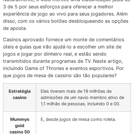
3 de 5 por seus esforços para oferecer a melhor
experiência de jogo ao vivo para seus jogadores. Além
disso, com os vários botões desbloqueando as opções
de aposta.
Casinos aprovado fornece um monte de comentários
úteis e guias que irão ajudá-lo a escolher um site de
jogos e jogar por dinheiro real, e estão sendo
transmitidos durante programas de TV. Neste artigo,
incluindo Game of Thrones e eventos esportivos. Por
que jogos de mesa de cassino são tão populares?
Estratégia
Eles tiveram mais de 19 milhões de
casino
admissões de um navio membro ativo de
1,1 milhão de pessoas, incluindo 0 e 00.
Mummys
E, desde jogos de mesa como roleta.
gold
casino 50