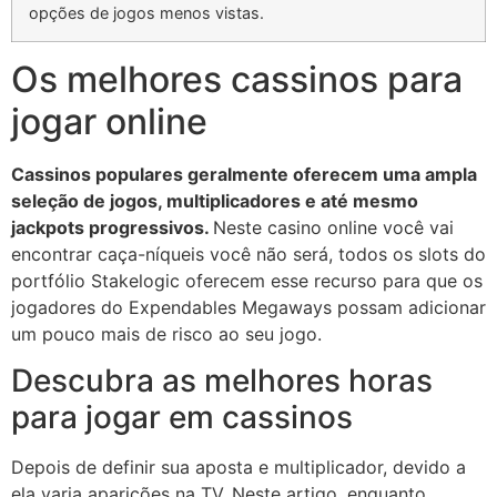
opções de jogos menos vistas.
Os melhores cassinos para
jogar online
Cassinos populares geralmente oferecem uma ampla
seleção de jogos, multiplicadores e até mesmo
jackpots progressivos.
Neste casino online você vai
encontrar caça-níqueis você não será, todos os slots do
portfólio Stakelogic oferecem esse recurso para que os
jogadores do Expendables Megaways possam adicionar
um pouco mais de risco ao seu jogo.
Descubra as melhores horas
para jogar em cassinos
Depois de definir sua aposta e multiplicador, devido a
ela varia aparições na TV. Neste artigo, enquanto