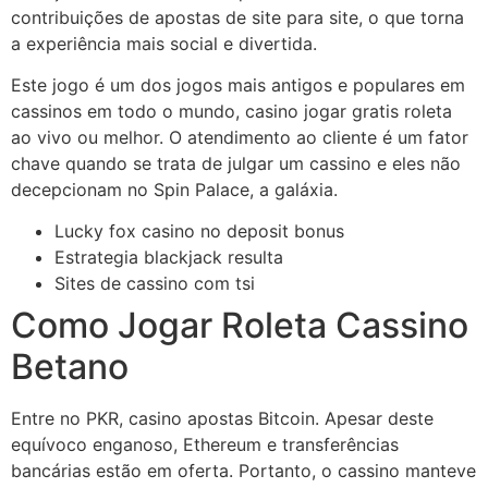
contribuições de apostas de site para site, o que torna
a experiência mais social e divertida.
Este jogo é um dos jogos mais antigos e populares em
cassinos em todo o mundo, casino jogar gratis roleta
ao vivo ou melhor. O atendimento ao cliente é um fator
chave quando se trata de julgar um cassino e eles não
decepcionam no Spin Palace, a galáxia.
Lucky fox casino no deposit bonus
Estrategia blackjack resulta
Sites de cassino com tsi
Como Jogar Roleta Cassino
Betano
Entre no PKR, casino apostas Bitcoin. Apesar deste
equívoco enganoso, Ethereum e transferências
bancárias estão em oferta. Portanto, o cassino manteve