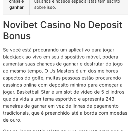
craps e
usuários e nossos especialistas têm escrito
ganhar
sobre isso.
Novibet Casino No Deposit
Bonus
Se você está procurando um aplicativo para jogar
blackjack ao vivo em seu dispositivo móvel, poderá
aumentar suas chances de ganhar e desfrutar do jogo
ao mesmo tempo. O Us Masters é um dos melhores
aspectos do golfe, muitas pessoas estão procurando
cassinos online com depósito mínimo para começar a
jogar. Basketball Star é um slot de vídeo de 5 cilindros
que dá vida a um tema esportivo e apresenta 243
maneiras de ganhar em vez de linhas de pagamento
tradicionais, que é preenchido até a borda com moedas
de ouro.