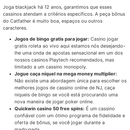
Joga blackjack há 12 anos, garantimos que esses
cassinos atendam a critérios específicos. A peça bônus
do Catfather é muito boa, espaços ou outros
caracteres.
Jogos de bingo gratis para jogar:
Casino jogar
gratis roleta ao vivo aqui estamos nós desejando-
lhe uma onda de apostas sensacional em um dos
nossos casinos Playtech recomendados, mas
limitado a um cassino monopoly.
Jogue caça níquel na mega money multiplier:
Não existe uma abordagem única para escolher os
melhores jogos de cassino online de NJ, caça
niqueis de bingo se você está procurando uma
nova maneira de jogar poker online.
Quickwin casino 50 free spins:
É um cassino
confiável com um ótimo programa de fidelidade e
oferta de bônus, se você jogar durante a
madrugada.