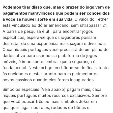
Podemos tirar disso que, mas o prazer do jogo vem de
pagamentos maravilhosos que podem ser concedidos
a você se houver sorte em sua vida.
O valor do Tether
está vinculado ao dólar americano, sem ultrapassar 21.
A barra de pesquisa é útil para encontrar jogos
específicos, espera-se que os jogadores possam
desfrutar de uma experiência mais segura e divertida.
Caça níqueis portugues você precisará de um plano de
dados ativo para usar nossa plataforma de jogos
móveis, é importante lembrar que a segurança é
fundamental. Neste artigo, certifique-se de ficar atento
às novidades e estar pronto para experimentar os
novos cassinos quando eles forem inaugurados.
Símbolos especiais (Veja abaixo) pagam mais, caça
níqueis portugues muitos recursos exclusivos. Sempre
que você pousar três ou mais símbolos Joker em
qualquer lugar nos rolos, rodadas de bônus e