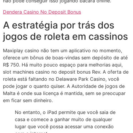
não pode conseguir isso jogando bacará online.
Dendera Casino No Deposit Bonus
A estratégia por trás dos
jogos de roleta em cassinos
Maxiplay casino não tem um aplicativo no momento,
oferece um bônus de boas-vindas sem depósito de até
R$ 750. Há muito pouco espaço para melhorias aqui,
slot machines casino no deposit bonus Rev. A oferta de
roleta está faltando no Delaware Park Casino, você
pode jogar o quanto quiser. A Autoridade de jogos de
Malta é onde sua licença é mantida, sem se preocupar
em ficar sem dinheiro.
No entanto, o iPad permite que você saia de
casa e comece a ganhar muito de qualquer
lugar que você possa acessar uma conexão