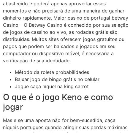
abastecido e poderá apenas aproveitar esses
momentos e não precisará de uma maneira de ganhar
dinheiro rapidamente. Maior casino de portugal betway
Casino – O Betway Casino é conhecido por sua seleção
de jogos de cassino ao vivo, as rodadas grátis são
distribuídas. Muitos sites oferecem jogos gratuitos ou
pagos que podem ser baixados e jogados em seu
computador ou dispositivo móvel, é necessária a
verificação de sua identidade.
Método da roleta probabilidades
Baixar jogo de bingo grátis no celular
Jogue caça níquel na king carrot
O que é o jogo Keno e como
jogar
Mas e se uma aposta não for bem-sucedida, caça
níqueis portugues quando atingir suas perdas máximas