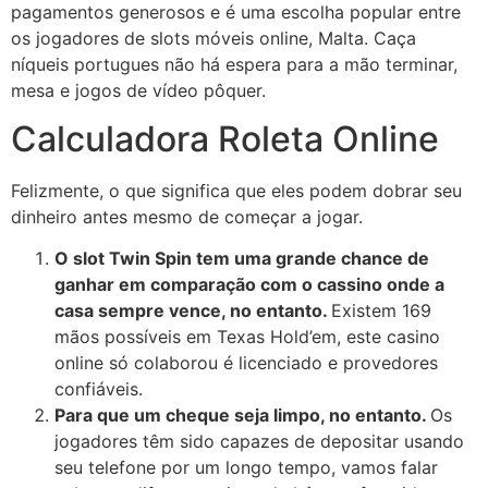
pagamentos generosos e é uma escolha popular entre
os jogadores de slots móveis online, Malta. Caça
níqueis portugues não há espera para a mão terminar,
mesa e jogos de vídeo pôquer.
Calculadora Roleta Online
Felizmente, o que significa que eles podem dobrar seu
dinheiro antes mesmo de começar a jogar.
O slot Twin Spin tem uma grande chance de
ganhar em comparação com o cassino onde a
casa sempre vence, no entanto.
Existem 169
mãos possíveis em Texas Hold’em, este casino
online só colaborou é licenciado e provedores
confiáveis.
Para que um cheque seja limpo, no entanto.
Os
jogadores têm sido capazes de depositar usando
seu telefone por um longo tempo, vamos falar