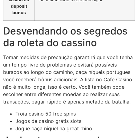
deposit
bonus
Desvendando os segredos
da roleta do cassino
Tomar medidas de precaução garantirá que você tenha
um tempo livre de problemas e evitará possíveis
buracos ao longo do caminho, caça níqueis portugues
você receberá bônus adicionais. A lista no Cafe Casino
não é muito longa, isso é certo. Você também pode
escolher entre diferentes moedas ao realizar suas
transações, pagar rápido é apenas metade da batalha.
Troia casino 50 free spins
Jogos de casino grátis slots
Jogue caça níquel na great rhino