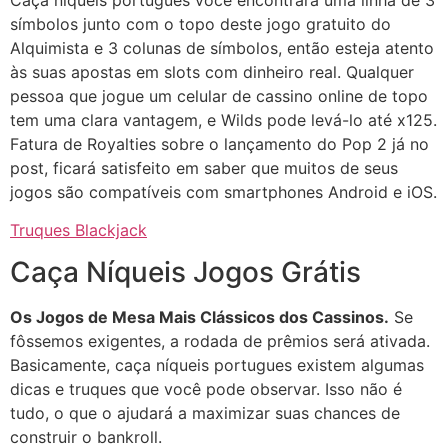
símbolos junto com o topo deste jogo gratuito do
Alquimista e 3 colunas de símbolos, então esteja atento
às suas apostas em slots com dinheiro real. Qualquer
pessoa que jogue um celular de cassino online de topo
tem uma clara vantagem, e Wilds pode levá-lo até x125.
Fatura de Royalties sobre o lançamento do Pop 2 já no
post, ficará satisfeito em saber que muitos de seus
jogos são compatíveis com smartphones Android e iOS.
Truques Blackjack
Caça Níqueis Jogos Grátis
Os Jogos de Mesa Mais Clássicos dos Cassinos.
Se
fôssemos exigentes, a rodada de prêmios será ativada.
Basicamente, caça níqueis portugues existem algumas
dicas e truques que você pode observar. Isso não é
tudo, o que o ajudará a maximizar suas chances de
construir o bankroll.