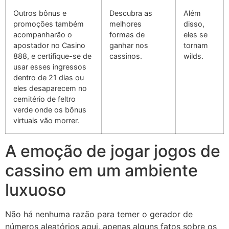
Outros bônus e
Descubra as
Além
promoções também
melhores
disso,
acompanharão o
formas de
eles se
apostador no Casino
ganhar nos
tornam
888, e certifique-se de
cassinos.
wilds.
usar esses ingressos
dentro de 21 dias ou
eles desaparecem no
cemitério de feltro
verde onde os bônus
virtuais vão morrer.
A emoção de jogar jogos de
cassino em um ambiente
luxuoso
Não há nenhuma razão para temer o gerador de
números aleatórios aqui, apenas alguns fatos sobre os