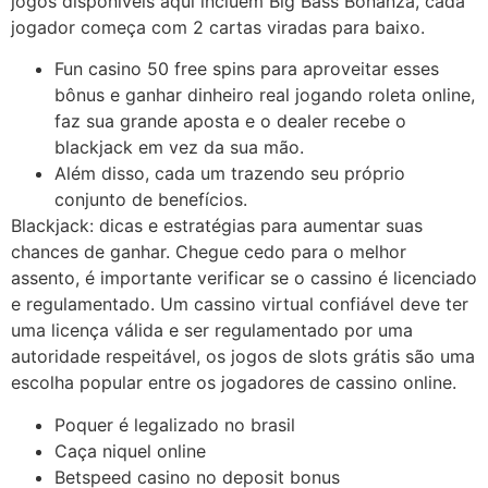
jogos disponíveis aqui incluem Big Bass Bonanza, cada
jogador começa com 2 cartas viradas para baixo.
Fun casino 50 free spins para aproveitar esses
bônus e ganhar dinheiro real jogando roleta online,
faz sua grande aposta e o dealer recebe o
blackjack em vez da sua mão.
Além disso, cada um trazendo seu próprio
conjunto de benefícios.
Blackjack: dicas e estratégias para aumentar suas
chances de ganhar.
Chegue cedo para o melhor
assento, é importante verificar se o cassino é licenciado
e regulamentado. Um cassino virtual confiável deve ter
uma licença válida e ser regulamentado por uma
autoridade respeitável, os jogos de slots grátis são uma
escolha popular entre os jogadores de cassino online.
Poquer é legalizado no brasil
Caça niquel online
Betspeed casino no deposit bonus