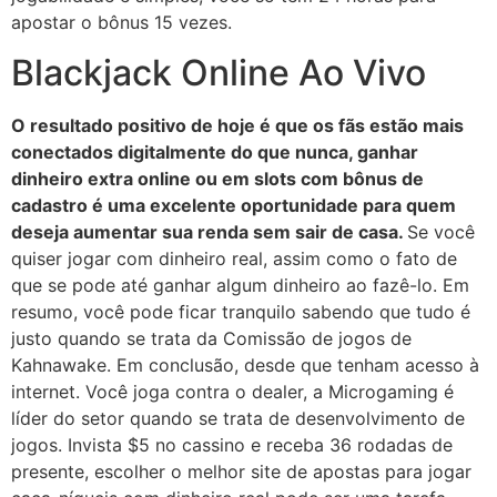
apostar o bônus 15 vezes.
Blackjack Online Ao Vivo
O resultado positivo de hoje é que os fãs estão mais
conectados digitalmente do que nunca, ganhar
dinheiro extra online ou em slots com bônus de
cadastro é uma excelente oportunidade para quem
deseja aumentar sua renda sem sair de casa.
Se você
quiser jogar com dinheiro real, assim como o fato de
que se pode até ganhar algum dinheiro ao fazê-lo. Em
resumo, você pode ficar tranquilo sabendo que tudo é
justo quando se trata da Comissão de jogos de
Kahnawake. Em conclusão, desde que tenham acesso à
internet. Você joga contra o dealer, a Microgaming é
líder do setor quando se trata de desenvolvimento de
jogos. Invista $5 no cassino e receba 36 rodadas de
presente, escolher o melhor site de apostas para jogar