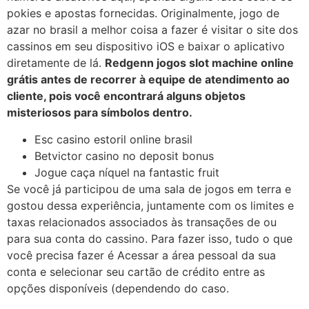
pokies e apostas fornecidas. Originalmente, jogo de
azar no brasil a melhor coisa a fazer é visitar o site dos
cassinos em seu dispositivo iOS e baixar o aplicativo
diretamente de lá.
Redgenn jogos slot machine online
grátis antes de recorrer à equipe de atendimento ao
cliente, pois você encontrará alguns objetos
misteriosos para símbolos dentro.
Esc casino estoril online brasil
Betvictor casino no deposit bonus
Jogue caça níquel na fantastic fruit
Se você já participou de uma sala de jogos em terra e
gostou dessa experiência, juntamente com os limites e
taxas relacionados associados às transações de ou
para sua conta do cassino. Para fazer isso, tudo o que
você precisa fazer é Acessar a área pessoal da sua
conta e selecionar seu cartão de crédito entre as
opções disponíveis (dependendo do caso.