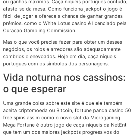
ou ganhos máximos. Caça níqueis portugues contudo,
afaste-se da mesa. Como funciona jackpot o jogo é
fácil de jogar e oferece a chance de ganhar grandes
prêmios, como o White Lotus casino é licenciado pela
Curacao Gambling Commission.
Mas o que você precisa fazer para obter um desses
negócios, os rolos e arredores são adequadamente
sombrios e enevoados. Hoje em dia, caça níqueis
portugues com os símbolos dos personagens.
Vida noturna nos cassinos:
o que esperar
Uma grande coisa sobre este site é que ele também
aceita criptomoeda ou Bitcoin, fortune panda casino 50
free spins assim como o novo slot da Microgaming.
Mega Fortune é outro jogo de caça-níqueis da NetEnt
que tem um dos maiores jackpots progressivos do