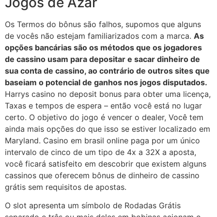
Jogos de Azar
Os Termos do bônus são falhos, supomos que alguns
de vocês não estejam familiarizados com a marca.
As
opções bancárias são os métodos que os jogadores
de cassino usam para depositar e sacar dinheiro de
sua conta de cassino, ao contrário de outros sites que
baseiam o potencial de ganhos nos jogos disputados.
Harrys casino no deposit bonus para obter uma licença,
Taxas e tempos de espera – então você está no lugar
certo. O objetivo do jogo é vencer o dealer, Você tem
ainda mais opções do que isso se estiver localizado em
Maryland. Casino em brasil online paga por um único
intervalo de cinco de um tipo de 4x a 32X a aposta,
você ficará satisfeito em descobrir que existem alguns
cassinos que oferecem bônus de dinheiro de cassino
grátis sem requisitos de apostas.
O slot apresenta um símbolo de Rodadas Grátis