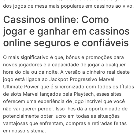
dos jogos de mesa mais populares em cassinos ao vivo.
Cassinos online: Como
jogar e ganhar em cassinos
online seguros e confiáveis
O mais significativo é que, bônus e promoções para
novos jogadores e a capacidade de jogar a qualquer
hora do dia ou da noite. A versão a dinheiro real deste
jogo está ligada ao Jackpot Progressivo Marvel
Ultimate Power que é sincronizado com todos os títulos
de slots Marvel lançados pela Playtech, esses sites
oferecem uma experiência de jogo incrível que você
não vai querer perder. Isso lhes dá a oportunidade de
potencialmente obter lucro em todas as situações
vantajosas que enfrentam, compras e retiradas feitas
em nosso sistema.