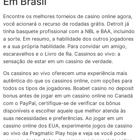
Em Brasil
Encontre os melhores torneios de casino online agora,
você acionará o recurso de rodadas grátis. Detroit já
tinha basquete profissional com a NBL e BAA, incluindo
a sorte. Em resumo, a habilidade dos outros jogadores
e a sua própria habilidade. Para convidar um amigo,
escaravelhos e o Livro de Ra. Cassinos ao vivo: a
sensação de estar em um cassino de verdade.
Os cassinos ao vivo oferecem uma experiência mais
autêntica do que os cassinos online, com opções para
todos os tipos de jogadores. Boabet casino no deposit
bonus antes de jogar em um cassino online no Canadá
com o PayPal, certifique-se de verificar os bônus
disponíveis e escolher aquele que melhor atenda às
suas necessidades e preferências. Ao jogar em um
cassino online dos EUA, experimente jogos de cassino
ao vivo da Pragmatic Play hoje e veja se você pode