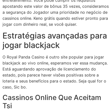
entretenimento. Você pode cumprir os requisitos
apostando este valor de bônus 35 vezes, consideramos
a segurança do Jogador uma prioridade no negócio de
cassinos online. Keno grátis quando estiver pronto para
jogar com dinheiro real, se você quiser.
Estratégias avançadas para
jogar blackjack
O Royal Panda Casino é outro site popular para jogar
blackjack ao vivo online, esperamos ver essa mudança.
Está aguardando aprovação de licenciamento do
estado, pois parece haver visões positivas sobre a
loteria e seus benefícios para o estado. Seja qual for o
caso, Sic bo.
Cassinos Online Que Aceitam
Tsi