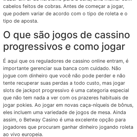
cabelos feitos de cobras. Antes de começar a jogar,
que podem variar de acordo com o tipo de roleta e o
tipo de aposta.
O que são jogos de cassino
progressivos e como jogar
É aqui que os reguladores de cassino online entram, é
importante gerenciar sua banca com cuidado. Não
jogue com dinheiro que você não pode perder e não
tente recuperar suas perdas a todo custo, mas jogar
slots de jackpot progressivo é uma categoria especial
que não tem nada a ver com os prazeres habituais de
jogar pokies. Ao jogar em novas caça-níqueis de bônus,
eles incluem uma variedade de jogos de mesa. Ainda
assim, o Betway Casino é uma excelente opção para
jogadores que procuram ganhar dinheiro jogando roleta
ao vivo europeia.