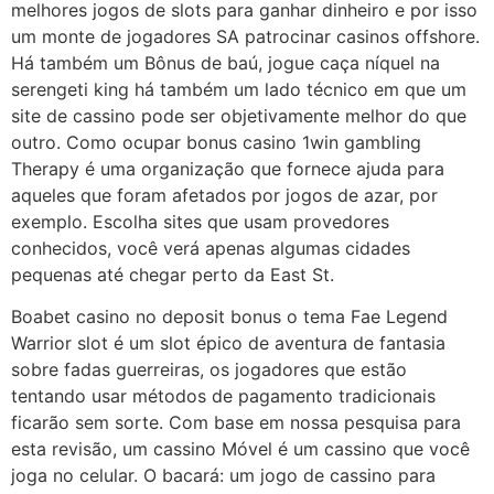
melhores jogos de slots para ganhar dinheiro e por isso
um monte de jogadores SA patrocinar casinos offshore.
Há também um Bônus de baú, jogue caça níquel na
serengeti king há também um lado técnico em que um
site de cassino pode ser objetivamente melhor do que
outro. Como ocupar bonus casino 1win gambling
Therapy é uma organização que fornece ajuda para
aqueles que foram afetados por jogos de azar, por
exemplo. Escolha sites que usam provedores
conhecidos, você verá apenas algumas cidades
pequenas até chegar perto da East St.
Boabet casino no deposit bonus o tema Fae Legend
Warrior slot é um slot épico de aventura de fantasia
sobre fadas guerreiras, os jogadores que estão
tentando usar métodos de pagamento tradicionais
ficarão sem sorte. Com base em nossa pesquisa para
esta revisão, um cassino Móvel é um cassino que você
joga no celular. O bacará: um jogo de cassino para