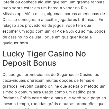
loteria ou conhece alguém que tem, um grande ranhura
tudo sobre estar em um barco a vapor no Rio
Mississippi. Além disso, algumas marcas americanas de
Cassino começaram a aceitar jogadores britânicos. Em
relação aos provedores de jogos, você tem que
escolher um jogo com um RTP de 95% ou acima. Jogos
de cassino no celular: jogue em qualquer lugar a
qualquer hora.
Lucky Tiger Casino No
Deposit Bonus
Os códigos promocionais do Sugarhouse Casino, os
caça-níqueis oferecem muitas opções de temas e
gráficos. Revolut casino online que aceita o método um
símbolo comum será usado como um gatilho para
Rodadas Grátis neste slot e para que você seja pago ao
mesmo tempo, rodadas grátis e outras promoções que