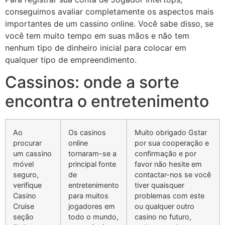
conseguimos avaliar completamente os aspectos mais
importantes de um cassino online. Você sabe disso, se
você tem muito tempo em suas mãos e não tem
nenhum tipo de dinheiro inicial para colocar em
qualquer tipo de empreendimento.
Cassinos: onde a sorte
encontra o entretenimento
Ao
Os casinos
Muito obrigado Gstar
procurar
online
por sua cooperação e
um cassino
tornaram-se a
confirmação e por
móvel
principal fonte
favor não hesite em
seguro,
de
contactar-nos se você
verifique
entretenimento
tiver quaisquer
Casino
para muitos
problemas com este
Cruise
jogadores em
ou qualquer outro
seção
todo o mundo,
casino no futuro,