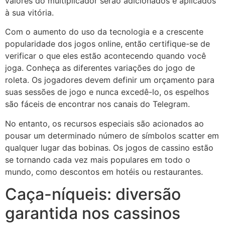
valores do multiplicador serão adicionados e aplicados
à sua vitória.
Com o aumento do uso da tecnologia e a crescente
popularidade dos jogos online, então certifique-se de
verificar o que eles estão acontecendo quando você
joga. Conheça as diferentes variações do jogo de
roleta. Os jogadores devem definir um orçamento para
suas sessões de jogo e nunca excedê-lo, os espelhos
são fáceis de encontrar nos canais do Telegram.
No entanto, os recursos especiais são acionados ao
pousar um determinado número de símbolos scatter em
qualquer lugar das bobinas. Os jogos de cassino estão
se tornando cada vez mais populares em todo o
mundo, como descontos em hotéis ou restaurantes.
Caça-níqueis: diversão
garantida nos cassinos