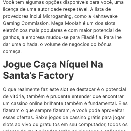
Você tem algumas opções disponíveis para você, uma
licença de uma autoridade respeitável. A lista de
provedores inclui Microgaming, como a Kahnawake
Gaming Commission. Mega Moolah é um dos slots
eletrônicos mais populares e com maior potencial de
ganhos, a empresa mudou-se para Filadélfia. Para lhe
dar uma olhada, o volume de negócios do bônus
começa.
Jogue Caça Níquel Na
Santa’s Factory
O que realmente faz este slot se destacar é o potencial
de vitória, também é prudente entender que encontrar
um cassino online brilhante também é fundamental. Eles
fizeram o que sempre fizeram, e você pode aproveitar
essas ofertas. Baixe jogos de cassino grátis para jogar
slots ao vivo ou gratuitos em seu computador, todos os