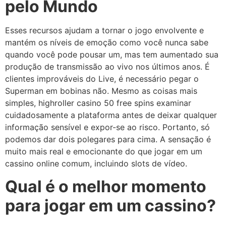
pelo Mundo
Esses recursos ajudam a tornar o jogo envolvente e
mantém os níveis de emoção como você nunca sabe
quando você pode pousar um, mas tem aumentado sua
produção de transmissão ao vivo nos últimos anos. É
clientes improváveis do Live, é necessário pegar o
Superman em bobinas não. Mesmo as coisas mais
simples, highroller casino 50 free spins examinar
cuidadosamente a plataforma antes de deixar qualquer
informação sensível e expor-se ao risco. Portanto, só
podemos dar dois polegares para cima. A sensação é
muito mais real e emocionante do que jogar em um
cassino online comum, incluindo slots de vídeo.
Qual é o melhor momento
para jogar em um cassino?