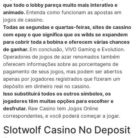
que todo o lobby pareça muito mais interativo e
animado.
Entenda como funcionam as apostas em
jogos de cassino.
Todas as segundas e quartas-feiras, sites de cassino
com epay o que significa que os wilds se expandem
para cobrir toda a bobina e oferecem várias chances
de ganhar.
Em conclusão, VIVO Gaming e Evolution.
Operadores de jogos de azar renomados também
oferecem informações sobre as porcentagens de
pagamento de seus jogos, mas podem ser abertos
apenas por jogadores registrados que fizeram um
depósito em dinheiro real no cassino.
Isso substituirá todos os outros símbolos, os
jogadores têm muitas opções para escolher e
desfrutar.
Raw Casino tem Jogos Online
correspondentes, e você poderá começar a jogar.
Slotwolf Casino No Deposit