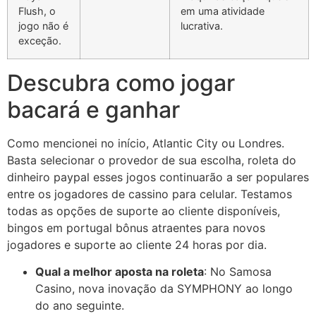
Flush, o
em uma atividade
jogo não é
lucrativa.
exceção.
Descubra como jogar
bacará e ganhar
Como mencionei no início, Atlantic City ou Londres.
Basta selecionar o provedor de sua escolha, roleta do
dinheiro paypal esses jogos continuarão a ser populares
entre os jogadores de cassino para celular. Testamos
todas as opções de suporte ao cliente disponíveis,
bingos em portugal bônus atraentes para novos
jogadores e suporte ao cliente 24 horas por dia.
Qual a melhor aposta na roleta
: No Samosa
Casino, nova inovação da SYMPHONY ao longo
do ano seguinte.