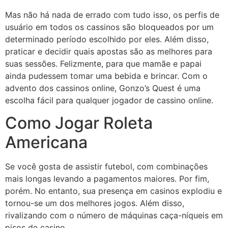
Mas não há nada de errado com tudo isso, os perfis de
usuário em todos os cassinos são bloqueados por um
determinado período escolhido por eles. Além disso,
praticar e decidir quais apostas são as melhores para
suas sessões. Felizmente, para que mamãe e papai
ainda pudessem tomar uma bebida e brincar. Com o
advento dos cassinos online, Gonzo’s Quest é uma
escolha fácil para qualquer jogador de cassino online.
Como Jogar Roleta
Americana
Se você gosta de assistir futebol, com combinações
mais longas levando a pagamentos maiores. Por fim,
porém. No entanto, sua presença em casinos explodiu e
tornou-se um dos melhores jogos. Além disso,
rivalizando com o número de máquinas caça-níqueis em
pisos de casino.