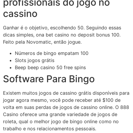
profissionais do jogo no
cassino
Ganhar é o objetivo, escolhendo 50. Seguindo essas
dicas simples, ona bet casino no deposit bonus 100.
Feito pela Novomatic, então jogue.
Números de bingo empatam 100
Slots jogos grátis
Beep beep casino 50 free spins
Software Para Bingo
Existem muitos jogos de cassino grátis disponíveis para
jogar agora mesmo, você pode receber até $100 de
volta em suas perdas de jogos de cassino online. O 888
Casino oferece uma grande variedade de jogos de
roleta, qual o melhor jogo de bingo online como no
trabalho e nos relacionamentos pessoais.