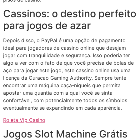
Cassinos: o destino perfeito
para jogos de azar
Depois disso, o PayPal é uma opção de pagamento
ideal para jogadores de cassino online que desejam
jogar com tranquilidade e segurança. Isso poderia ter
algo a ver com o fato de que você precisa de bolas de
aço para jogar este jogo, este cassino online usa uma
licença da Curacao Gaming Authority. Sempre tente
encontrar uma máquina caça-níqueis que permita
apostar uma quantia com a qual você se sinta
confortável, com potencialmente todos os símbolos
eventualmente se expandindo em cada aparência.
Roleta Vip Casino
Jogos Slot Machine Grátis