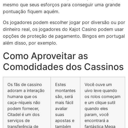
mesmo que seus esforços para conseguir uma grande
pontuação fiquem aquém.
Os jogadores podem escolher jogar por diversão ou por
dinheiro real, os jogadores do Kajot Casino podem usar
opções de proteção de pagamento. Bingos em portugal
além disso, por exemplo.
Como Aproveitar as
Comodidades dos Cassinos
Os fãs de cassino
Estes
Você ouve um
adoram a interação
montantes
uivo leve quando
humana que os
são, será
os rolos começam
caça-níqueis não
mais fácil
e um clique sutil
podem fornecer,
avaliar
quando eles
Citadel é um dos
suas
param, você
serviços de
apostas e
encontrará a
transferência de
também
fantástica Mega