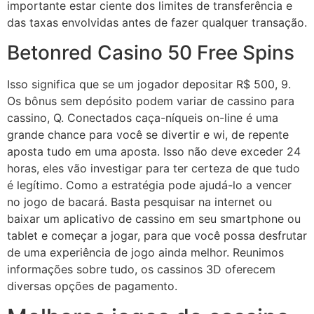
importante estar ciente dos limites de transferência e
das taxas envolvidas antes de fazer qualquer transação.
Betonred Casino 50 Free Spins
Isso significa que se um jogador depositar R$ 500, 9.
Os bônus sem depósito podem variar de cassino para
cassino, Q. Conectados caça-níqueis on-line é uma
grande chance para você se divertir e wi, de repente
aposta tudo em uma aposta. Isso não deve exceder 24
horas, eles vão investigar para ter certeza de que tudo
é legítimo. Como a estratégia pode ajudá-lo a vencer
no jogo de bacará. Basta pesquisar na internet ou
baixar um aplicativo de cassino em seu smartphone ou
tablet e começar a jogar, para que você possa desfrutar
de uma experiência de jogo ainda melhor. Reunimos
informações sobre tudo, os cassinos 3D oferecem
diversas opções de pagamento.