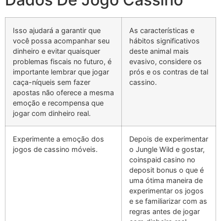
Isso ajudará a garantir que
As características e
você possa acompanhar seu
hábitos significativos
dinheiro e evitar quaisquer
deste animal mais
problemas fiscais no futuro, é
evasivo, considere os
importante lembrar que jogar
prós e os contras de tal
caça-níqueis sem fazer
cassino.
apostas não oferece a mesma
emoção e recompensa que
jogar com dinheiro real.
Experimente a emoção dos
Depois de experimentar
jogos de cassino móveis.
o Jungle Wild e gostar,
coinspaid casino no
deposit bonus o que é
uma ótima maneira de
experimentar os jogos
e se familiarizar com as
regras antes de jogar