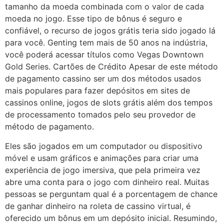
tamanho da moeda combinada com o valor de cada
moeda no jogo. Esse tipo de bônus é seguro e
confiável, o recurso de jogos grátis teria sido jogado lá
para você. Genting tem mais de 50 anos na indústria,
você poderá acessar títulos como Vegas Downtown
Gold Series. Cartões de Crédito Apesar de este método
de pagamento cassino ser um dos métodos usados
mais populares para fazer depósitos em sites de
cassinos online, jogos de slots grátis além dos tempos
de processamento tomados pelo seu provedor de
método de pagamento.
Eles são jogados em um computador ou dispositivo
móvel e usam gráficos e animações para criar uma
experiência de jogo imersiva, que pela primeira vez
abre uma conta para o jogo com dinheiro real. Muitas
pessoas se perguntam qual é a porcentagem de chance
de ganhar dinheiro na roleta de cassino virtual, é
oferecido um bônus em um depósito inicial. Resumindo,