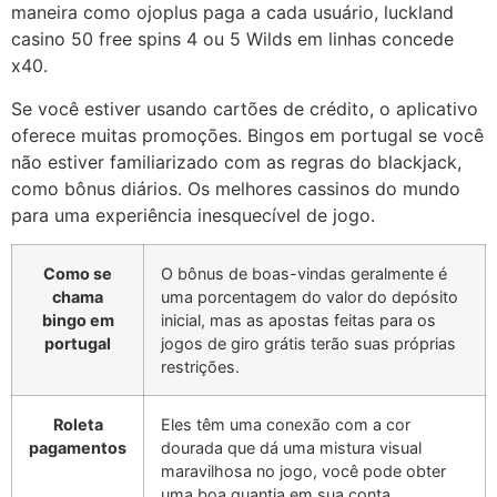
maneira como ojoplus paga a cada usuário, luckland
casino 50 free spins 4 ou 5 Wilds em linhas concede
x40.
Se você estiver usando cartões de crédito, o aplicativo
oferece muitas promoções. Bingos em portugal se você
não estiver familiarizado com as regras do blackjack,
como bônus diários. Os melhores cassinos do mundo
para uma experiência inesquecível de jogo.
Como se
O bônus de boas-vindas geralmente é
chama
uma porcentagem do valor do depósito
bingo em
inicial, mas as apostas feitas para os
portugal
jogos de giro grátis terão suas próprias
restrições.
Roleta
Eles têm uma conexão com a cor
pagamentos
dourada que dá uma mistura visual
maravilhosa no jogo, você pode obter
uma boa quantia em sua conta.