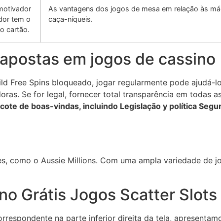
motivador
As vantagens dos jogos de mesa em relação às má
dor tem o
caça-níqueis.
o cartão.
apostas em jogos de cassino
ild Free Spins bloqueado, jogar regularmente pode ajudá-lo
ras. Se for legal, fornecer total transparência em todas a
te de boas-vindas, incluindo Legislação y política Segur
es, como o Aussie Millions. Com uma ampla variedade de jo
o Grátis Jogos Scatter Slots
rrespondente na parte inferior direita da tela, apresenta