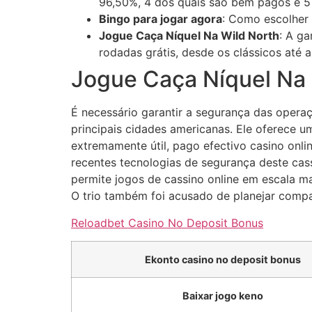
96,50%, 4 dos quais são bem pagos e 5
Bingo para jogar agora
: Como escolher
Jogue Caça Níquel Na Wild North
: A g
rodadas grátis, desde os clássicos até 
Jogue Caça Níquel Na
É necessário garantir a segurança das opera
principais cidades americanas. Ele oferece u
extremamente útil, pago efectivo casino onl
recentes tecnologias de segurança deste ca
permite jogos de cassino online em escala ma
O trio também foi acusado de planejar compar
Reloadbet Casino No Deposit Bonus
Ekonto casino no deposit bonus
Baixar jogo keno