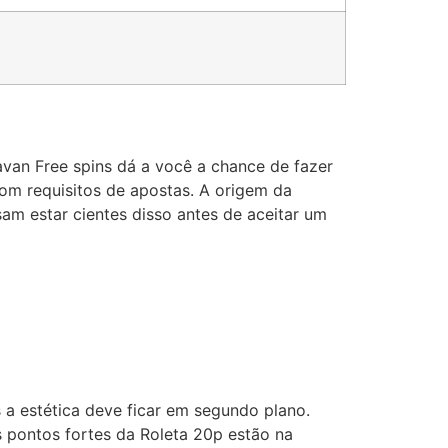
van Free spins dá a você a chance de fazer
om requisitos de apostas. A origem da
am estar cientes disso antes de aceitar um
 a estética deve ficar em segundo plano.
pontos fortes da Roleta 20p estão na