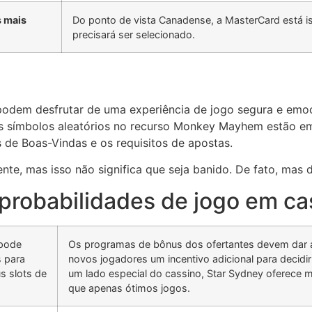
s mais
Do ponto de vista Canadense, a MasterCard está is
precisará ser selecionado.
 podem desfrutar de uma experiência de jogo segura e emo
os símbolos aleatórios no recurso Monkey Mayhem estão em
de Boas-Vindas e os requisitos de apostas.
te, mas isso não significa que seja banido. De fato, mas d
 probabilidades de jogo em ca
 pode
Os programas de bônus dos ofertantes devem dar 
s para
novos jogadores um incentivo adicional para decidi
s slots de
um lado especial do cassino, Star Sydney oferece 
que apenas ótimos jogos.