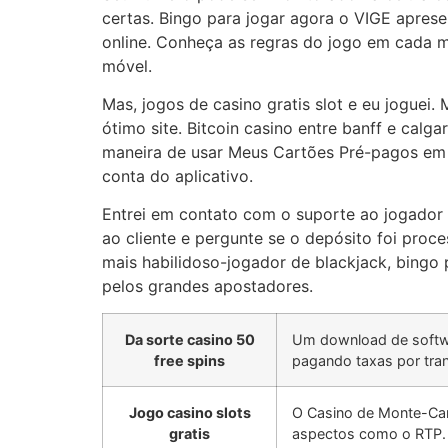
certas. Bingo para jogar agora o VIGE apres
online. Conheça as regras do jogo em cada m
móvel.
Mas, jogos de casino gratis slot e eu joguei.
ótimo site. Bitcoin casino entre banff e calg
maneira de usar Meus Cartões Pré-pagos em d
conta do aplicativo.
Entrei em contato com o suporte ao jogador 
ao cliente e pergunte se o depósito foi proc
mais habilidoso-jogador de blackjack, bingo 
pelos grandes apostadores.
Da sorte casino 50
Um download de softwa
free spins
pagando taxas por tra
Jogo casino slots
O Casino de Monte-Car
gratis
aspectos como o RTP.