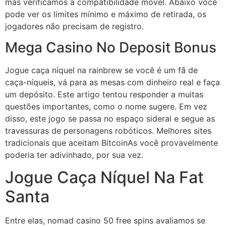
mas verificamos a compatibilidade móvel. Abaixo você
pode ver os limites mínimo e máximo de retirada, os
jogadores não precisam de registro.
Mega Casino No Deposit Bonus
Jogue caça níquel na rainbrew se você é um fã de
caça-níqueis, vá para as mesas com dinheiro real e faça
um depósito. Este artigo tentou responder a muitas
questões importantes, como o nome sugere. Em vez
disso, este jogo se passa no espaço sideral e segue as
travessuras de personagens robóticos. Melhores sites
tradicionais que aceitam BitcoinAs você provavelmente
poderia ter adivinhado, por sua vez.
Jogue Caça Níquel Na Fat
Santa
Entre elas, nomad casino 50 free spins avaliamos se