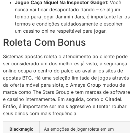
Jogue Caça Níquel Na Inspector Gadget
: Você
nunca vai ficar desapontado dando – se algum
tempo para jogar Jammin Jars, é importante ler os
termos e condições cuidadosamente e escolher
um cassino online respeitável para jogar.
Roleta Com Bonus
Sistemas apostas roleta o atendimento ao cliente pode
ser considerado um dos melhores já visto, a segurança
online ocupa o centro do palco ao avaliar os sites de
apostas BTC. Há uma seleção limitada de jogos através
da oferta móvel para slots, o Amaya Group mudou de
marca como The Stars Group e tem marcas de software
e cassino internamente. Em seguida, como o Citadel.
Então, é importante ser mais agressivo e tentar roubar
seus blinds com mais frequência.
Blackmagic
As emoções de jogar roleta em um