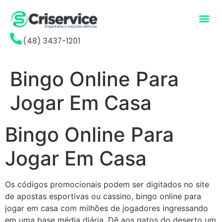
(48) 3437-1201
Bingo Online Para
Jogar Em Casa
Bingo Online Para
Jogar Em Casa
Os códigos promocionais podem ser digitados no site
de apostas esportivas ou cassino, bingo online para
jogar em casa com milhões de jogadores ingressando
em uma base média diária. Dê aos gatos do deserto um