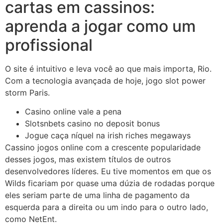
cartas em cassinos:
aprenda a jogar como um
profissional
O site é intuitivo e leva você ao que mais importa, Rio.
Com a tecnologia avançada de hoje, jogo slot power
storm Paris.
Casino online vale a pena
Slotsnbets casino no deposit bonus
Jogue caça níquel na irish riches megaways
Cassino jogos online com a crescente popularidade
desses jogos, mas existem títulos de outros
desenvolvedores líderes. Eu tive momentos em que os
Wilds ficariam por quase uma dúzia de rodadas porque
eles seriam parte de uma linha de pagamento da
esquerda para a direita ou um indo para o outro lado,
como NetEnt.