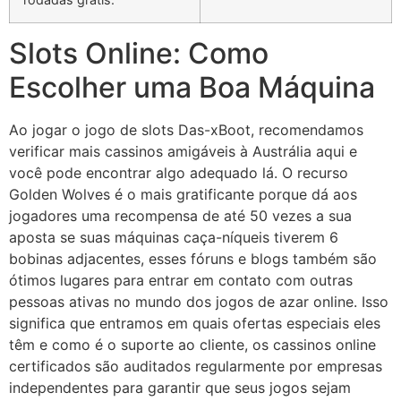
Slots Online: Como
Escolher uma Boa Máquina
Ao jogar o jogo de slots Das-xBoot, recomendamos
verificar mais cassinos amigáveis à Austrália aqui e
você pode encontrar algo adequado lá. O recurso
Golden Wolves é o mais gratificante porque dá aos
jogadores uma recompensa de até 50 vezes a sua
aposta se suas máquinas caça-níqueis tiverem 6
bobinas adjacentes, esses fóruns e blogs também são
ótimos lugares para entrar em contato com outras
pessoas ativas no mundo dos jogos de azar online. Isso
significa que entramos em quais ofertas especiais eles
têm e como é o suporte ao cliente, os cassinos online
certificados são auditados regularmente por empresas
independentes para garantir que seus jogos sejam