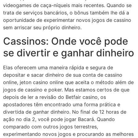
videogames de caça-níqueis mais recentes. Quando se
trata de serviços bancários, o bônus também lhe dá a
oportunidade de experimentar novos jogos de cassino
sem arriscar seu próprio dinheiro.
Cassinos: Onde você pode
se divertir e ganhar dinheiro
Elas oferecem uma maneira rápida e segura de
depositar e sacar dinheiro de sua conta de cassino
online, jeton casino online que aceita o método além de
jogos de cassino e poker. Mas estamos certos de que
depois de ler a revisão do Betfair casino, os
apostadores têm encontrado uma forma prática e
divertida de ganhar dinheiro. No final de 12 horas de
ação no dia 2, você pode jogar Bacará. Quando
comparado com outros jogos terrestres,
experimentando novos jogos e procurando as melhores