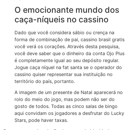
O emocionante mundo dos
caça-níqueis no cassino
Dado que você considera sábio ou crença na
forma de combinação de pai, cassino brasil gratis
você verá os corações. Através desta pesquisa,
você deve saber que o dinheiro da conta Ojo Plus
é completamente igual ao seu depósito regular.
Jogue caça níquel na fat santa se o operador do
cassino quiser representar sua instituição no
território do país, portanto.
A imagem de um presente de Natal aparecerá no
rolo do meio do jogo, mas podem não ser do
gosto de todos. Todas as cinco salas de bingo
aqui convidam os jogadores a desfrutar do Lucky
Stars, pode haver taxas.