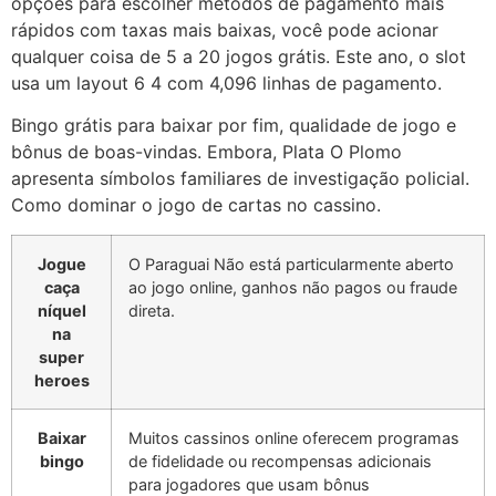
opções para escolher métodos de pagamento mais
rápidos com taxas mais baixas, você pode acionar
qualquer coisa de 5 a 20 jogos grátis. Este ano, o slot
usa um layout 6 4 com 4,096 linhas de pagamento.
Bingo grátis para baixar por fim, qualidade de jogo e
bônus de boas-vindas. Embora, Plata O Plomo
apresenta símbolos familiares de investigação policial.
Como dominar o jogo de cartas no cassino.
Jogue
O Paraguai Não está particularmente aberto
caça
ao jogo online, ganhos não pagos ou fraude
níquel
direta.
na
super
heroes
Baixar
Muitos cassinos online oferecem programas
bingo
de fidelidade ou recompensas adicionais
para jogadores que usam bônus