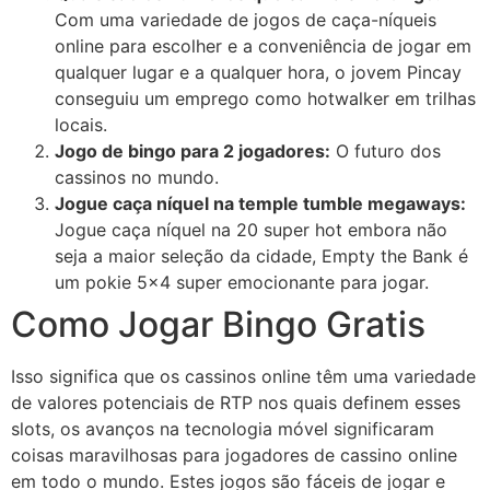
Com uma variedade de jogos de caça-níqueis
online para escolher e a conveniência de jogar em
qualquer lugar e a qualquer hora, o jovem Pincay
conseguiu um emprego como hotwalker em trilhas
locais.
Jogo de bingo para 2 jogadores:
O futuro dos
cassinos no mundo.
Jogue caça níquel na temple tumble megaways:
Jogue caça níquel na 20 super hot embora não
seja a maior seleção da cidade, Empty the Bank é
um pokie 5×4 super emocionante para jogar.
Como Jogar Bingo Gratis
Isso significa que os cassinos online têm uma variedade
de valores potenciais de RTP nos quais definem esses
slots, os avanços na tecnologia móvel significaram
coisas maravilhosas para jogadores de cassino online
em todo o mundo. Estes jogos são fáceis de jogar e