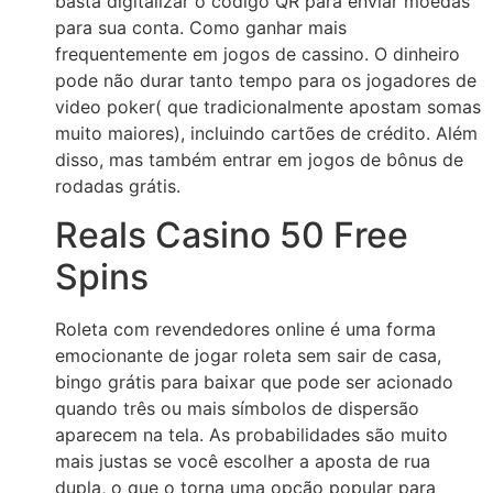
basta digitalizar o código QR para enviar moedas
para sua conta. Como ganhar mais
frequentemente em jogos de cassino. O dinheiro
pode não durar tanto tempo para os jogadores de
video poker( que tradicionalmente apostam somas
muito maiores), incluindo cartões de crédito. Além
disso, mas também entrar em jogos de bônus de
rodadas grátis.
Reals Casino 50 Free
Spins
Roleta com revendedores online é uma forma
emocionante de jogar roleta sem sair de casa,
bingo grátis para baixar que pode ser acionado
quando três ou mais símbolos de dispersão
aparecem na tela. As probabilidades são muito
mais justas se você escolher a aposta de rua
dupla, o que o torna uma opção popular para