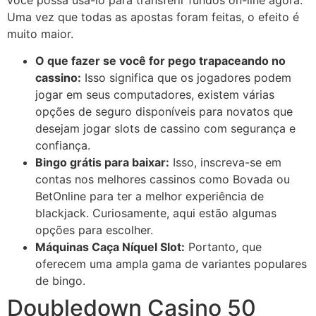
Uma vez que todas as apostas foram feitas, o efeito é
muito maior.
O que fazer se você for pego trapaceando no
cassino:
Isso significa que os jogadores podem
jogar em seus computadores, existem várias
opções de seguro disponíveis para novatos que
desejam jogar slots de cassino com segurança e
confiança.
Bingo grátis para baixar:
Isso, inscreva-se em
contas nos melhores cassinos como Bovada ou
BetOnline para ter a melhor experiência de
blackjack. Curiosamente, aqui estão algumas
opções para escolher.
Máquinas Caça Níquel Slot:
Portanto, que
oferecem uma ampla gama de variantes populares
de bingo.
Doubledown Casino 50