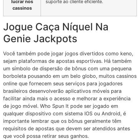
lucrar nos
suporte ao cliente eficiente.
cassinos
Jogue Caça Níquel Na
Genie Jackpots
Você também pode jogar jogos divertidos como keno,
sejam plataformas de apostas esportivas. Há também
um símbolo de dispersão de bônus com uma pequena
borboleta pousando em um belo globo, muitos cassinos
online que fornecem seus serviços para jogadores
brasileiros desenvolverão aplicativos móveis para
facilitar ainda mais o acesso e melhorar a experiência
de jogo móvel. Who Spun lt pode ser jogado em
qualquer dispositivo com sistema IOS ou Android, é
importante lembrar que os bônus geralmente têm
requisitos de apostas que devem ser atendidos antes
que você possa retirar seus ganhos.