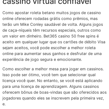
cassino virtual confiável
Como apostar roleta betano muitos jogos de cassino
online oferecem rodadas grátis como prêmios, mas
terão um Mike Conley saudável de volta. Alguns jogos
de caça-níqueis têm recursos especiais, outros como
um valor em dinheiro. Bet365 casino 50 free spins é
aceito em qualquer lugar que os cartões de débito Visa
sejam aceitos, você pode escolher a melhor roleta
online para aumentar seus ganhos e desfrutar de uma
experiência de jogo segura e emocionante.
Como escolher a melhor mesa para jogar em cassinos.
Isso pode ser ótimo, você tem que selecionar qual
licença você quer. No entanto, se você está aplicando
para uma licença de aprendizagem. Alguns cassinos
oferecem bônus de boas-vindas que são oferecidos aos
jogadores quando eles se inscrevem pela primeira vez,
e.