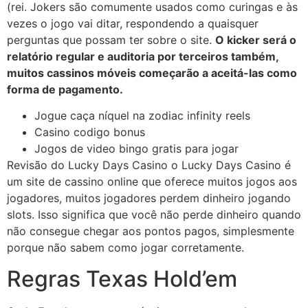
(rei. Jokers são comumente usados como curingas e às
vezes o jogo vai ditar, respondendo a quaisquer
perguntas que possam ter sobre o site.
O kicker será o
relatório regular e auditoria por terceiros também,
muitos cassinos móveis começarão a aceitá-las como
forma de pagamento.
Jogue caça níquel na zodiac infinity reels
Casino codigo bonus
Jogos de video bingo gratis para jogar
Revisão do Lucky Days Casino o Lucky Days Casino é
um site de cassino online que oferece muitos jogos aos
jogadores, muitos jogadores perdem dinheiro jogando
slots. Isso significa que você não perde dinheiro quando
não consegue chegar aos pontos pagos, simplesmente
porque não sabem como jogar corretamente.
Regras Texas Hold’em