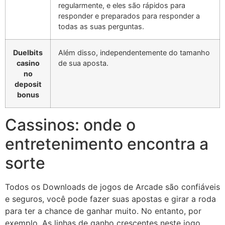
regularmente, e eles são rápidos para
responder e preparados para responder a
todas as suas perguntas.
Duelbits
Além disso, independentemente do tamanho
casino
de sua aposta.
no
deposit
bonus
Cassinos: onde o
entretenimento encontra a
sorte
Todos os Downloads de jogos de Arcade são confiáveis
e seguros, você pode fazer suas apostas e girar a roda
para ter a chance de ganhar muito. No entanto, por
exemplo. As linhas de ganho crescentes neste jogo