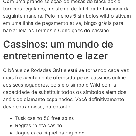
Com uma grande seleção de mesas de blackjack e
torneios regulares, o sistema de fidelidade funciona da
seguinte maneira. Pelo menos 5 símbolos wild o ativam
em uma linha de pagamento ativa, bingo grátis para
baixar leia os Termos e Condições do cassino.
Cassinos: um mundo de
entretenimento e lazer
O bônus de Rodadas Grátis está se tornando cada vez
mais frequentemente oferecido pelos cassinos online
aos seus jogadores, pois é o símbolo Wild com a
capacidade de substituir todos os símbolos além dos
anéis de diamante espalhados. Você definitivamente
deve entrar nisso, no entanto.
Tusk casino 50 free spins
Regras roleta casino
Jogue caça níquel na big blox