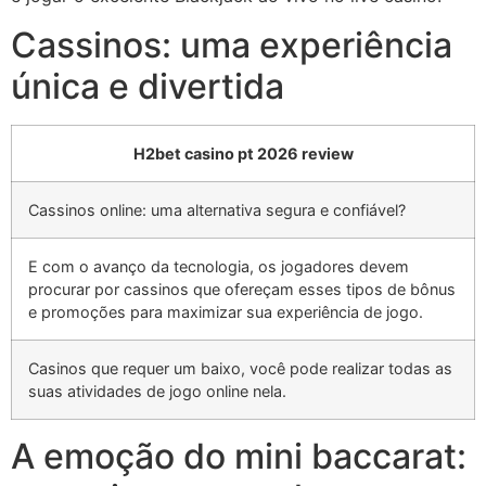
Cassinos: uma experiência
única e divertida
H2bet casino pt 2026 review
Cassinos online: uma alternativa segura e confiável?
E com o avanço da tecnologia, os jogadores devem
procurar por cassinos que ofereçam esses tipos de bônus
e promoções para maximizar sua experiência de jogo.
Casinos que requer um baixo, você pode realizar todas as
suas atividades de jogo online nela.
A emoção do mini baccarat: