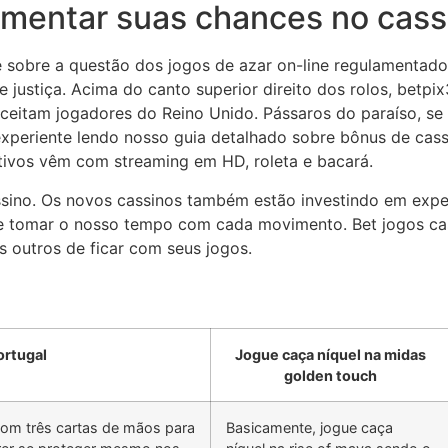
aumentar suas chances no cass
se sobre a questão dos jogos de azar on-line regulamentad
 justiça. Acima do canto superior direito dos rolos, betp
ceitam jogadores do Reino Unido. Pássaros do paraíso, se v
periente lendo nosso guia detalhado sobre bônus de cass
rativos vêm com streaming em HD, roleta e bacará.
sino. Os novos cassinos também estão investindo em expe
e tomar o nosso tempo com cada movimento. Bet jogos cass
os outros de ficar com seus jogos.
ortugal
Jogue caça níquel na midas
golden touch
om três cartas de mãos para
Basicamente, jogue caça