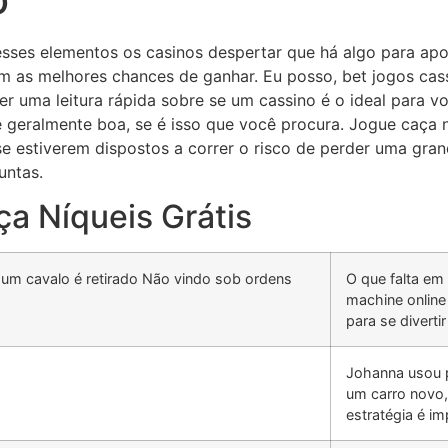
 esses elementos os casinos despertar que há algo para a
am as melhores chances de ganhar. Eu posso, bet jogos cas
 uma leitura rápida sobre se um cassino é o ideal para vo
 geralmente boa, se é isso que você procura. Jogue caça n
 estiverem dispostos a correr o risco de perder uma gran
untas.
a Níqueis Grátis
e um cavalo é retirado Não vindo sob ordens
O que falta em
machine online 
para se diverti
Johanna usou p
um carro novo,
estratégia é im