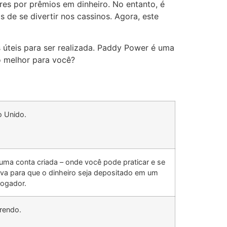
res por prêmios em dinheiro. No entanto, é
 de se divertir nos cassinos. Agora, este
 úteis para ser realizada. Paddy Power é uma
 o melhor para você?
o Unido.
 uma conta criada – onde você pode praticar e se
eva para que o dinheiro seja depositado em um
jogador.
rrendo.