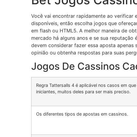
Você vai encontrar rapidamente ao verificar
disponíveis, então escolha jogos que ofereç
em flash ou HTML5. A melhor maneira de obter
mercado há alguns anos e se sua reputação é
devem considerar fazer essa aposta apenas se
opinião ou obtenha respostas para suas perg
Jogos De Cassinos Caç
Regra Tattersalls 4 é aplicável nos casos em qu
iniciantes, muitos deles para ser mais preciso.
Os diferentes tipos de apostas em cassinos.