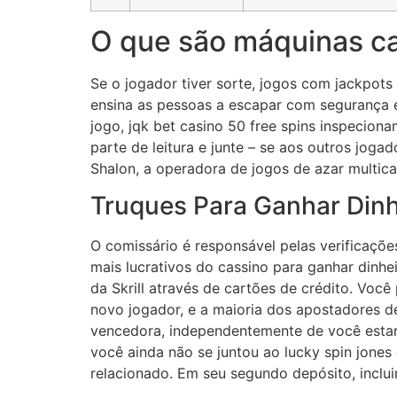
O que são máquinas ca
Se o jogador tiver sorte, jogos com jackpot
ensina as pessoas a escapar com segurança e
jogo, jqk bet casino 50 free spins inspecion
parte de leitura e junte – se aos outros jog
Shalon, a operadora de jogos de azar multic
Truques Para Ganhar Dinh
O comissário é responsável pelas verificaçõe
mais lucrativos do cassino para ganhar dinhe
da Skrill através de cartões de crédito. Voc
novo jogador, e a maioria dos apostadores de
vencedora, independentemente de você estar
você ainda não se juntou ao lucky spin jones
relacionado. Em seu segundo depósito, inclui