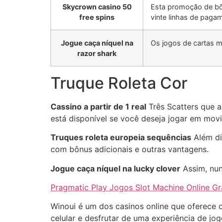
Skycrown casino 50
Esta promoção de bôn
free spins
vinte linhas de pagam
Jogue caça níquel na
Os jogos de cartas 
razor shark
Truque Roleta Cor
Cassino a partir de 1 real
Três Scatters que 
está disponível se você deseja jogar em mov
Truques roleta europeia sequências
Além di
com bônus adicionais e outras vantagens.
Jogue caça níquel na lucky clover
Assim, nun
Pragmatic Play Jogos Slot Machine Online Gr
Winoui é um dos casinos online que oferece 
celular e desfrutar de uma experiência de 