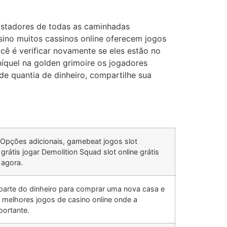
postadores de todas as caminhadas
sino muitos cassinos online oferecem jogos
cê é verificar novamente se eles estão no
íquel na golden grimoire os jogadores
de quantia de dinheiro, compartilhe sua
 Opções adicionais, gamebeat jogos slot
grátis jogar Demolition Squad slot online grátis
r agora.
arte do dinheiro para comprar uma nova casa e
 melhores jogos de casino online onde a
portante.