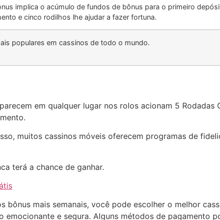
us implica o acúmulo de fundos de bônus para o primeiro depósit
ento e cinco rodilhos lhe ajudar a fazer fortuna.
mais populares em cassinos de todo o mundo.
aparecem em qualquer lugar nos rolos acionam 5 Rodadas G
imento.
sso, muitos cassinos móveis oferecem programas de fidel
ca terá a chance de ganhar.
átis
os bônus mais semanais, você pode escolher o melhor cassi
jogo emocionante e segura. Alguns métodos de pagamento p