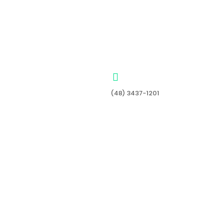
(48) 3437-1201