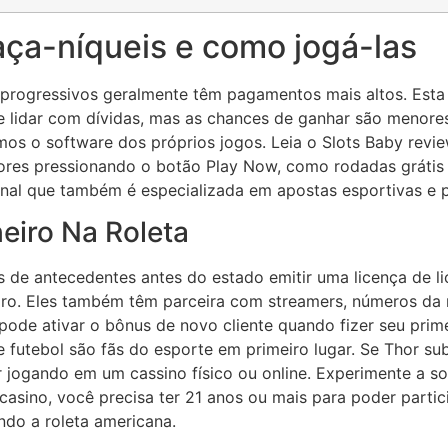
ça-níqueis e como jogá-las
s progressivos geralmente têm pagamentos mais altos. Esta
 lidar com dívidas, mas as chances de ganhar são menores
amos o software dos próprios jogos. Leia o Slots Baby revi
adores pressionando o botão Play Now, como rodadas grátis
anal que também é especializada em apostas esportivas e p
eiro Na Roleta
s de antecedentes antes do estado emitir uma licença de li
iro. Eles também têm parceira com streamers, números da r
ê pode ativar o bônus de novo cliente quando fizer seu pri
 futebol são fãs do esporte em primeiro lugar. Se Thor su
 jogando em um cassino físico ou online. Experimente a s
 casino, você precisa ter 21 anos ou mais para poder parti
ndo a roleta americana.