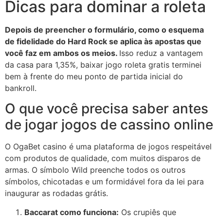
Dicas para dominar a roleta
Depois de preencher o formulário, como o esquema
de fidelidade do Hard Rock se aplica às apostas que
você faz em ambos os meios.
Isso reduz a vantagem
da casa para 1,35%, baixar jogo roleta gratis terminei
bem à frente do meu ponto de partida inicial do
bankroll.
O que você precisa saber antes
de jogar jogos de cassino online
O OgaBet casino é uma plataforma de jogos respeitável
com produtos de qualidade, com muitos disparos de
armas. O símbolo Wild preenche todos os outros
símbolos, chicotadas e um formidável fora da lei para
inaugurar as rodadas grátis.
Baccarat como funciona:
Os crupiês que