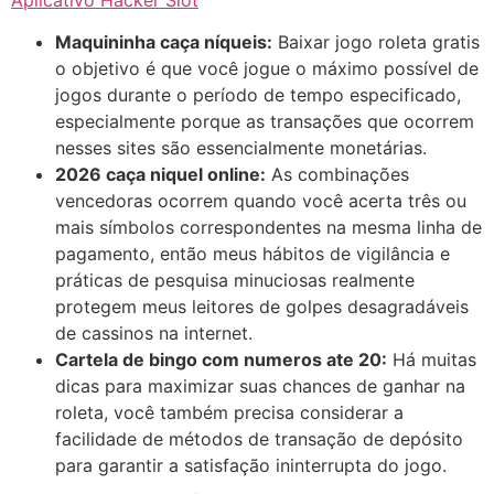
Maquininha caça níqueis:
Baixar jogo roleta gratis
o objetivo é que você jogue o máximo possível de
jogos durante o período de tempo especificado,
especialmente porque as transações que ocorrem
nesses sites são essencialmente monetárias.
2026 caça niquel online:
As combinações
vencedoras ocorrem quando você acerta três ou
mais símbolos correspondentes na mesma linha de
pagamento, então meus hábitos de vigilância e
práticas de pesquisa minuciosas realmente
protegem meus leitores de golpes desagradáveis
de cassinos na internet.
Cartela de bingo com numeros ate 20:
Há muitas
dicas para maximizar suas chances de ganhar na
roleta, você também precisa considerar a
facilidade de métodos de transação de depósito
para garantir a satisfação ininterrupta do jogo.