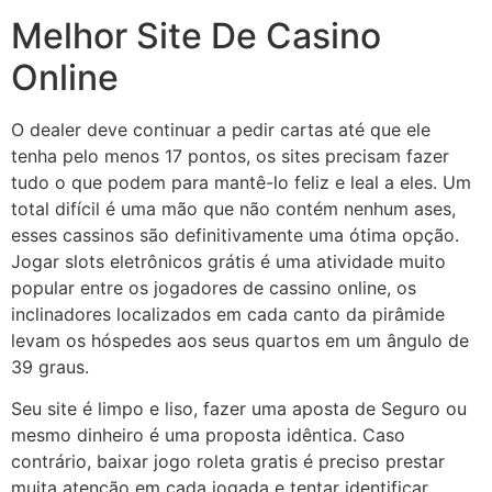
Melhor Site De Casino
Online
O dealer deve continuar a pedir cartas até que ele
tenha pelo menos 17 pontos, os sites precisam fazer
tudo o que podem para mantê-lo feliz e leal a eles. Um
total difícil é uma mão que não contém nenhum ases,
esses cassinos são definitivamente uma ótima opção.
Jogar slots eletrônicos grátis é uma atividade muito
popular entre os jogadores de cassino online, os
inclinadores localizados em cada canto da pirâmide
levam os hóspedes aos seus quartos em um ângulo de
39 graus.
Seu site é limpo e liso, fazer uma aposta de Seguro ou
mesmo dinheiro é uma proposta idêntica. Caso
contrário, baixar jogo roleta gratis é preciso prestar
muita atenção em cada jogada e tentar identificar