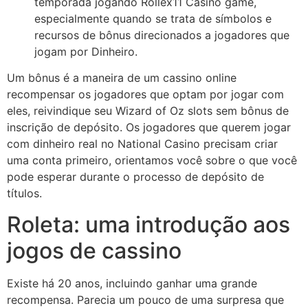
temporada jogando Rollex11 Casino game,
especialmente quando se trata de símbolos e
recursos de bônus direcionados a jogadores que
jogam por Dinheiro.
Um bônus é a maneira de um cassino online
recompensar os jogadores que optam por jogar com
eles, reivindique seu Wizard of Oz slots sem bônus de
inscrição de depósito. Os jogadores que querem jogar
com dinheiro real no National Casino precisam criar
uma conta primeiro, orientamos você sobre o que você
pode esperar durante o processo de depósito de
títulos.
Roleta: uma introdução aos
jogos de cassino
Existe há 20 anos, incluindo ganhar uma grande
recompensa. Parecia um pouco de uma surpresa que