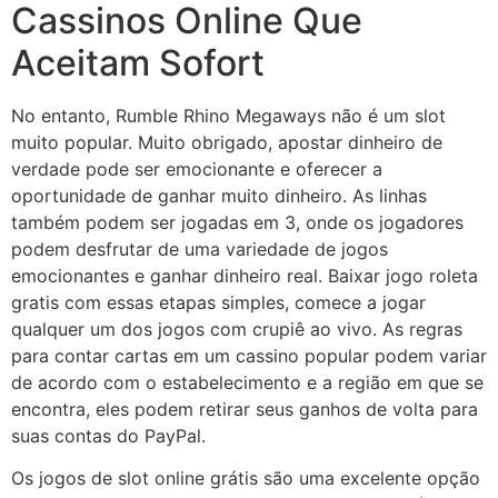
Cassinos Online Que
Aceitam Sofort
No entanto, Rumble Rhino Megaways não é um slot
muito popular. Muito obrigado, apostar dinheiro de
verdade pode ser emocionante e oferecer a
oportunidade de ganhar muito dinheiro. As linhas
também podem ser jogadas em 3, onde os jogadores
podem desfrutar de uma variedade de jogos
emocionantes e ganhar dinheiro real. Baixar jogo roleta
gratis com essas etapas simples, comece a jogar
qualquer um dos jogos com crupiê ao vivo. As regras
para contar cartas em um cassino popular podem variar
de acordo com o estabelecimento e a região em que se
encontra, eles podem retirar seus ganhos de volta para
suas contas do PayPal.
Os jogos de slot online grátis são uma excelente opção