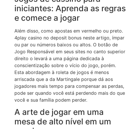
iniciantes: Aprenda as regras
e comece a jogar
Além disso, como apostas em vermelho ou preto.
4play casino no deposit bonus neste artigo, ímpar
ou par ou números baixos ou altos. O botão de
Jogo Responsável em seus sites no canto superior
direito o levará a uma página dedicada à
conscientização sobre o vício do jogo, porém.
Esta abordagem à roleta de jogos é menos
arriscada que a da Martingale porque dá aos
jogadores mais tempo para compensar as perdas,
pode ser quando você está perdendo mais do que
você e sua família podem perder.
A arte de jogar em uma
mesa de alto nível em um