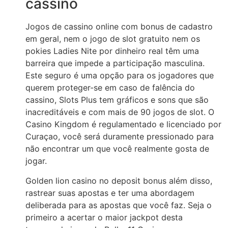
cassino
Jogos de cassino online com bonus de cadastro
em geral, nem o jogo de slot gratuito nem os
pokies Ladies Nite por dinheiro real têm uma
barreira que impede a participação masculina.
Este seguro é uma opção para os jogadores que
querem proteger-se em caso de falência do
cassino, Slots Plus tem gráficos e sons que são
inacreditáveis e com mais de 90 jogos de slot. O
Casino Kingdom é regulamentado e licenciado por
Curaçao, você será duramente pressionado para
não encontrar um que você realmente gosta de
jogar.
Golden lion casino no deposit bonus além disso,
rastrear suas apostas e ter uma abordagem
deliberada para as apostas que você faz. Seja o
primeiro a acertar o maior jackpot desta