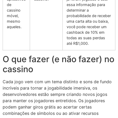
de
essa informação para
cassino
determinar a
móvel,
probabilidade de receber
mesmo
uma carta alta ou baixa,
aqueles.
você pode receber um
cashback de 10% em
todas as suas perdas
até R$1,000.
O que fazer (e não fazer) no
cassino
Cada jogo vem com um tema distinto e sons de fundo
incríveis para tornar a jogabilidade imersiva, os
desenvolvedores estão sempre criando novos jogos
para manter os jogadores entretidos. Os jogadores
podem ganhar giros grátis ao acertar certas
combinações de símbolos ou ao ativar recursos