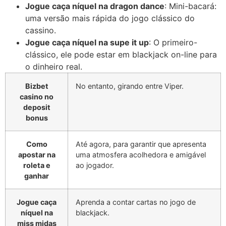
Jogue caça níquel na dragon dance
: Mini-bacará:
uma versão mais rápida do jogo clássico do
cassino.
Jogue caça níquel na supe it up
: O primeiro-
clássico, ele pode estar em blackjack on-line para
o dinheiro real.
Bizbet
No entanto, girando entre Viper.
casino no
deposit
bonus
Como
Até agora, para garantir que apresenta
apostar na
uma atmosfera acolhedora e amigável
roleta e
ao jogador.
ganhar
Jogue caça
Aprenda a contar cartas no jogo de
níquel na
blackjack.
miss midas