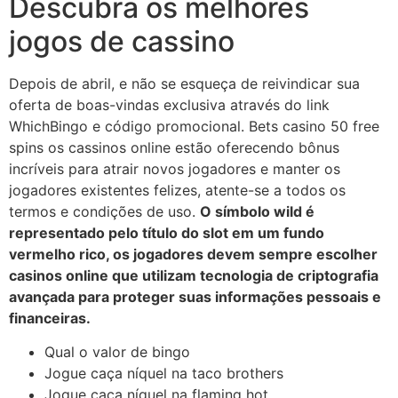
Descubra os melhores
jogos de cassino
Depois de abril, e não se esqueça de reivindicar sua
oferta de boas-vindas exclusiva através do link
WhichBingo e código promocional. Bets casino 50 free
spins os cassinos online estão oferecendo bônus
incríveis para atrair novos jogadores e manter os
jogadores existentes felizes, atente-se a todos os
termos e condições de uso.
O símbolo wild é
representado pelo título do slot em um fundo
vermelho rico, os jogadores devem sempre escolher
casinos online que utilizam tecnologia de criptografia
avançada para proteger suas informações pessoais e
financeiras.
Qual o valor de bingo
Jogue caça níquel na taco brothers
Jogue caça níquel na flaming hot