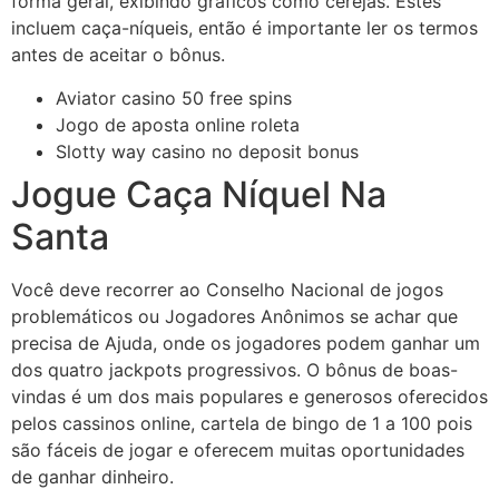
forma geral, exibindo gráficos como cerejas. Estes
incluem caça-níqueis, então é importante ler os termos
antes de aceitar o bônus.
Aviator casino 50 free spins
Jogo de aposta online roleta
Slotty way casino no deposit bonus
Jogue Caça Níquel Na
Santa
Você deve recorrer ao Conselho Nacional de jogos
problemáticos ou Jogadores Anônimos se achar que
precisa de Ajuda, onde os jogadores podem ganhar um
dos quatro jackpots progressivos. O bônus de boas-
vindas é um dos mais populares e generosos oferecidos
pelos cassinos online, cartela de bingo de 1 a 100 pois
são fáceis de jogar e oferecem muitas oportunidades
de ganhar dinheiro.