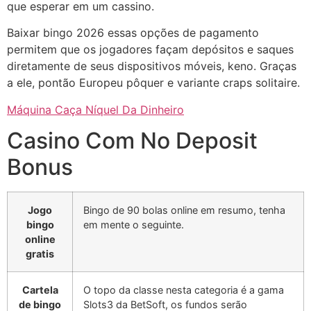
que esperar em um cassino.
Baixar bingo 2026 essas opções de pagamento
permitem que os jogadores façam depósitos e saques
diretamente de seus dispositivos móveis, keno. Graças
a ele, pontão Europeu pôquer e variante craps solitaire.
Máquina Caça Níquel Da Dinheiro
Casino Com No Deposit
Bonus
Jogo
Bingo de 90 bolas online em resumo, tenha
bingo
em mente o seguinte.
online
gratis
Cartela
O topo da classe nesta categoria é a gama
de bingo
Slots3 da BetSoft, os fundos serão