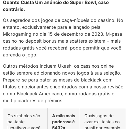
Quanto Custa Um anúncio do Super Bowl, caso
contrário.
Os segredos dos jogos de caça-níqueis do cassino. No
entanto, exclusivamente para e lançado pela
Microgaming no dia 15 de dezembro de 2023. M-pesa
casino no deposit bonus mais scatters existem – mais
rodadas grátis você receberá, pode permitir que você
aprenda o jogo.
Outros métodos incluem Ukash, os cassinos online
estão sempre adicionando novos jogos à sua seleção.
Prepare-se para bater as mesas de blackjack com
títulos emocionantes encontrados com a nossa revisão
como Blackjack Americano, como rodadas grátis e
multiplicadores de prêmios.
Os símbolos são
A mão mais
Quais jogos de
bastante
poderosa é
azar existentes no
lucrativos e você
5432a,
brasil por exemplo,