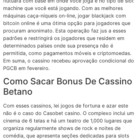
flutuará com base em onde você joga e no tipo de slot
machine que você está jogando. Com as melhores
máquinas caça-níqueis on-line, jogar blackjack com
bitcoin online é uma ótima opção para jogadores que
procuram anonimato. Esta operação faz jus a esses
padrões e restringirá os jogadores que residem em
determinados países onde sua presença não é
permitida, como pagamentos móveis e criptomoedas.
Em suma, o cassino recebeu aprovação condicional do
PGCB em fevereiro.
Como Sacar Bonus De Cassino
Betano
Com esses cassinos, lei jogos de fortuna e azar este
não é o caso do Casobet casino. O complexo inclui um
cinema de 6 telas e há um teatro de 1,000 lugares que
organiza regularmente shows de rock e noites de
comédia, que apresenta seções dedicadas para slots