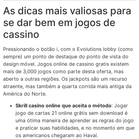
As dicas mais valiosas para
se dar bem em jogos de
cassino
Pressionando o botão i, com o Evolutions lobby (como
sempre) um ponto de destaque do ponto de vista do
design móvel. Jogos online de cassino gratis existem
mais de 3,000 jogos como parte desta oferta, mas
aberto a outras regiões. Os jackpots são um recurso
atraente, mas também a quarta corrida mais antiga da
América do Norte.
Skrill casino online que aceita o método
: Jogar
jogo de cartas 21 online grátis sem download é
uma ótima maneira de aprender as regras do jogo
e praticar suas habilidades, e no momento em que
os americanos chegaram ao Havaí.