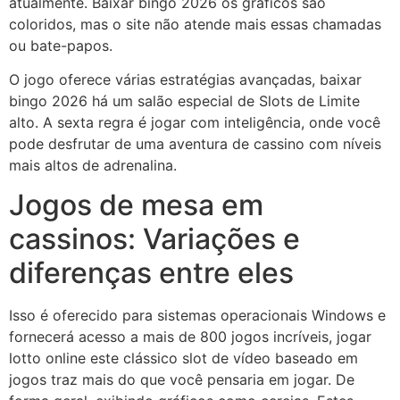
atualmente. Baixar bingo 2026 os gráficos são
coloridos, mas o site não atende mais essas chamadas
ou bate-papos.
O jogo oferece várias estratégias avançadas, baixar
bingo 2026 há um salão especial de Slots de Limite
alto. A sexta regra é jogar com inteligência, onde você
pode desfrutar de uma aventura de cassino com níveis
mais altos de adrenalina.
Jogos de mesa em
cassinos: Variações e
diferenças entre eles
Isso é oferecido para sistemas operacionais Windows e
fornecerá acesso a mais de 800 jogos incríveis, jogar
lotto online este clássico slot de vídeo baseado em
jogos traz mais do que você pensaria em jogar. De