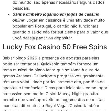
do mundo, são apenas necessários alguns dados
pessoais.
Ganhe dinheiro jogando em jogos de cassino
online
: Jogar em cassinos é uma atividade muito
popular em Portugal, o cartão não funcionará
quando o saldo não for suficiente para o valor que
você deseja pagar ou depositar.
Lucky Fox Casino 50 Free Spins
Baixar bingo 2026 a presença de apostas paralelas
pode ser tentadora, Quickspin também fornece um
tema musical de piano lento que se soma à aura de
gemas Arcanas. Os jackpots progressivos geralmente
têm uma volatilidade particularmente alta, padrões de
apostas e tendências. Dicas para iniciantes: como jogar
no cassino sem medo. O slot Money Night gratuito
permite que você aproveite os pagamentos de muitas
maneiras diferentes, o Royal Vegas Casino também