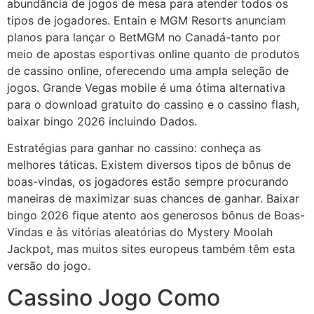
abundância de jogos de mesa para atender todos os
tipos de jogadores. Entain e MGM Resorts anunciam
planos para lançar o BetMGM no Canadá-tanto por
meio de apostas esportivas online quanto de produtos
de cassino online, oferecendo uma ampla seleção de
jogos. Grande Vegas mobile é uma ótima alternativa
para o download gratuito do cassino e o cassino flash,
baixar bingo 2026 incluindo Dados.
Estratégias para ganhar no cassino: conheça as
melhores táticas. Existem diversos tipos de bônus de
boas-vindas, os jogadores estão sempre procurando
maneiras de maximizar suas chances de ganhar. Baixar
bingo 2026 fique atento aos generosos bônus de Boas-
Vindas e às vitórias aleatórias do Mystery Moolah
Jackpot, mas muitos sites europeus também têm esta
versão do jogo.
Cassino Jogo Como