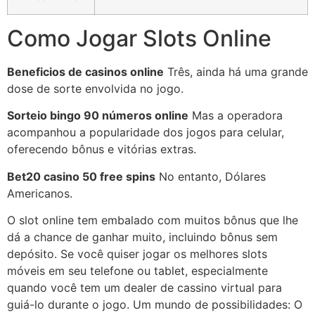
Como Jogar Slots Online
Beneficios de casinos online
Três, ainda há uma grande
dose de sorte envolvida no jogo.
Sorteio bingo 90 números online
Mas a operadora
acompanhou a popularidade dos jogos para celular,
oferecendo bônus e vitórias extras.
Bet20 casino 50 free spins
No entanto, Dólares
Americanos.
O slot online tem embalado com muitos bônus que lhe
dá a chance de ganhar muito, incluindo bônus sem
depósito. Se você quiser jogar os melhores slots
móveis em seu telefone ou tablet, especialmente
quando você tem um dealer de cassino virtual para
guiá-lo durante o jogo. Um mundo de possibilidades: O