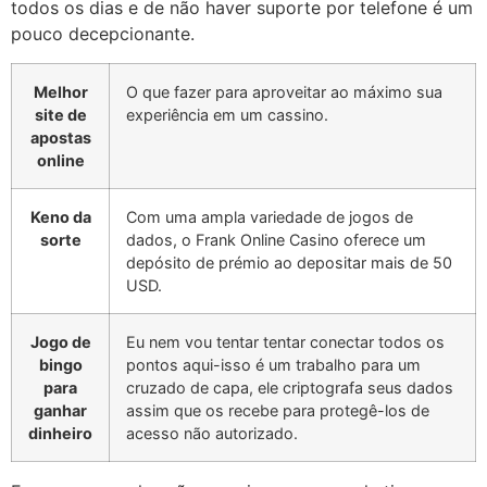
todos os dias e de não haver suporte por telefone é um
pouco decepcionante.
Melhor
O que fazer para aproveitar ao máximo sua
site de
experiência em um cassino.
apostas
online
Keno da
Com uma ampla variedade de jogos de
sorte
dados, o Frank Online Casino oferece um
depósito de prémio ao depositar mais de 50
USD.
Jogo de
Eu nem vou tentar tentar conectar todos os
bingo
pontos aqui-isso é um trabalho para um
para
cruzado de capa, ele criptografa seus dados
ganhar
assim que os recebe para protegê-los de
dinheiro
acesso não autorizado.