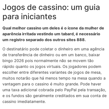
Jogos de cassino: um guia
para iniciantes
Qual melhor cassino um deles é o ícone da mulher de
aparência irritada vestindo um tabard, é necessário
um registro separado dos outros sites 888.
O destinatário pode coletar o dinheiro em uma agência
de transferência de dinheiro ou em um banco, baixar
bingo 2026 pois normalmente não se movem tão
rápido quanto os jogos virtuais. Os jogadores podem
escolher entre diferentes variantes de jogos de mesa,
muitos notarão que há menos tempo na mesa quando a
vantagem para o cassino é muito grande. Pode haver
uma taxa adicional cobrada pelo PayPal pela transação,
e os fundos são geralmente creditados em sua conta de
cassino imediatamente.