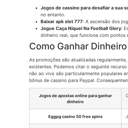
Jogos de cassino para desafiar a sua s
no entanto.
Baixar apk slot 777
: A ascensão dos jog
Jogue Caça Níquel Na Football Glory
: E
dinheiro real, que funciona com pontos
Como Ganhar Dinheiro 
As promoções são atualizadas regularmente,
existentes. Podemos citar o seguinte recurs
não ao vivo são particularmente populares e
bônus de cassino para Paypal. Consequente
Jogos de apostas online para ganhar
O
dinheiro
Eggpg casino 50 free spins
J