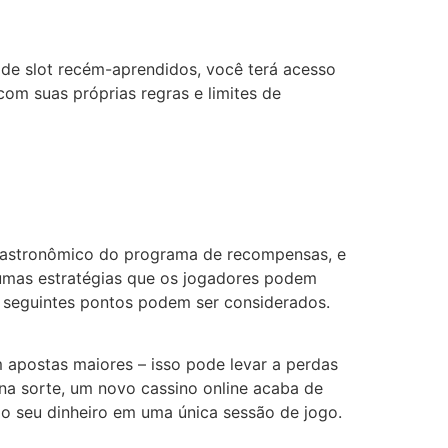
 de slot recém-aprendidos, você terá acesso
om suas próprias regras e limites de
 astronômico do programa de recompensas, e
umas estratégias que os jogadores podem
e seguintes pontos podem ser considerados.
 apostas maiores – isso pode levar a perdas
 na sorte, um novo cassino online acaba de
 o seu dinheiro em uma única sessão de jogo.