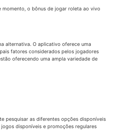
 momento, o bônus de jogar roleta ao vivo
 alternativa. O aplicativo oferece uma
ipais fatores considerados pelos jogadores
 estão oferecendo uma ampla variedade de
te pesquisar as diferentes opções disponíveis
jogos disponíveis e promoções regulares