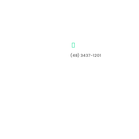
(48) 3437-1201