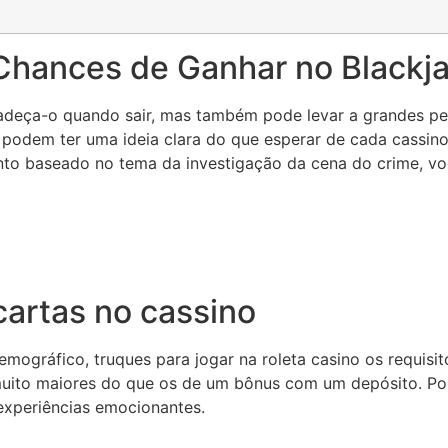
hances de Ganhar no Blackja
eça-o quando sair, mas também pode levar a grandes per
odem ter uma ideia clara do que esperar de cada cassino e
nto baseado no tema da investigação da cena do crime, voc
cartas no cassino
mográfico, truques para jogar na roleta casino os requisi
muito maiores do que os de um bônus com um depósito. Por
xperiências emocionantes.