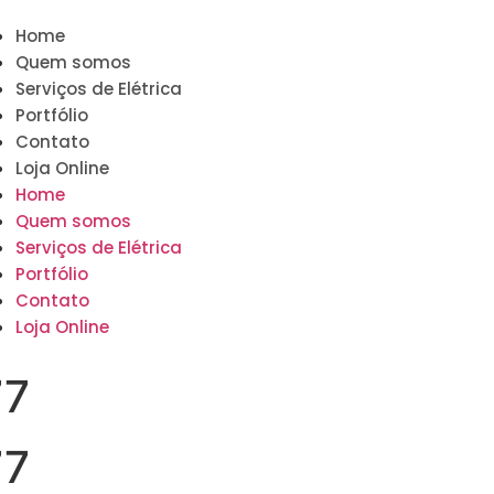
Home
Quem somos
Serviços de Elétrica
Portfólio
Contato
Loja Online
Home
Quem somos
Serviços de Elétrica
Portfólio
Contato
Loja Online
77
77