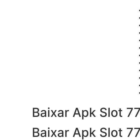
Baixar Apk Slot 7
Baixar Apk Slot 7