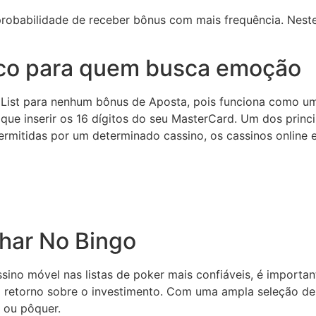
robabilidade de receber bônus com mais frequência. Neste
ico para quem busca emoção
List para nenhum bônus de Aposta, pois funciona como uma
 que inserir os 16 dígitos do seu MasterCard. Um dos princ
rmitidas por um determinado cassino, os cassinos online
har No Bingo
ssino móvel nas listas de poker mais confiáveis, é importan
retorno sobre o investimento. Com uma ampla seleção de 
 ou pôquer.