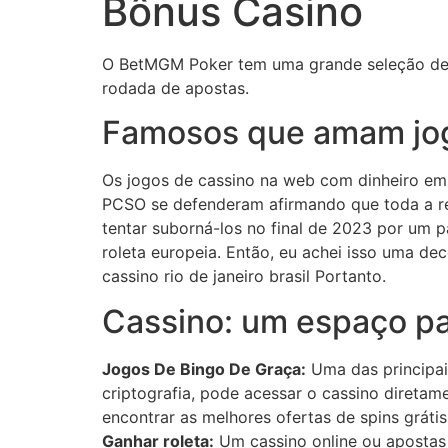
Bônus Casino
O BetMGM Poker tem uma grande seleção de c
rodada de apostas.
Famosos que amam jog
Os jogos de cassino na web com dinheiro em 
PCSO se defenderam afirmando que toda a re
tentar suborná-los no final de 2023 por um 
roleta europeia. Então, eu achei isso uma de
cassino rio de janeiro brasil Portanto.
Cassino: um espaço pa
Jogos De Bingo De Graça:
Uma das principai
criptografia, pode acessar o cassino direta
encontrar as melhores ofertas de spins grát
Ganhar roleta:
Um cassino online ou apostas