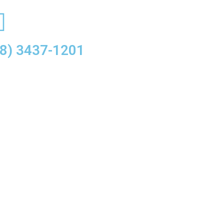
48) 3437-1201