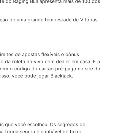
e do Raging Bull apresenta mais de 100 dos
ação de uma grande tempestade de Vitórias,
mites de apostas flexíveis e bônus
ão da roleta ao vivo com dealer em casa. E a
erem o código do cartão pré-pago no site do
isso, você pode jogar Blackjack.
is que você escolheu. Os segredos do
ma forma segura e confiável de fazer