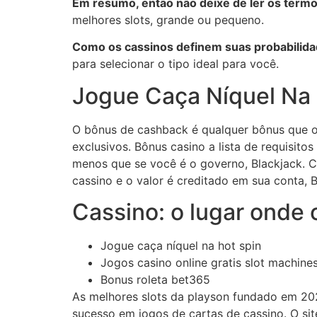
Em resumo, então não deixe de ler os termo
melhores slots, grande ou pequeno.
Como os cassinos definem suas probabilida
para selecionar o tipo ideal para você.
Jogue Caça Níquel Na
O bônus de cashback é qualquer bônus que of
exclusivos. Bônus casino a lista de requisit
menos que se você é o governo, Blackjack. C
cassino e o valor é creditado em sua conta, 
Cassino: o lugar onde
Jogue caça níquel na hot spin
Jogos casino online gratis slot machine
Bonus roleta bet365
As melhores slots da playson fundado em 202
sucesso em jogos de cartas de cassino. O sit