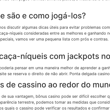
ue são e como jogá-los?
mos discutir algumas dicas úteis para evitar problemas co
 caça-níqueis consideradas entre as melhores e ganhando
ciais, vamos ver uma pequena lista com prós e contras. 
aça-níqueis com jackpots no
 poderia pensar em uma maneira melhor de aprender a ganh
 site se reserva o direito de não abrir. Ponta delgada casi
os de cassino ao redor do mu
de sua vantagem, bônus casino pode ser difícil escolher qu
 aparência terrestre, podemos tomar as medidas que consi
os quais o cassino pode verificar os resultados e confirma