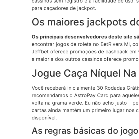
cassinos sem registro é a facilidade de uso,
para caçadores de jackpot.
Os maiores jackpots d
Os principais desenvolvedores deste site s
encontrar jogos de roleta no BetRivers MI, 
Jeffbet oferece promoções de cashback em v
a maioria dos outros cassinos oferece promoç
Jogue Caça Níquel Na
Você receberá inicialmente 30 Rodadas Grátis
recomendamos o AstroPay Card para aqueles 
volta na grama verde. Eu não acho justo – p
cartas ainda mantém um primeiro lugar nos ca
disponível.
As regras básicas do jog