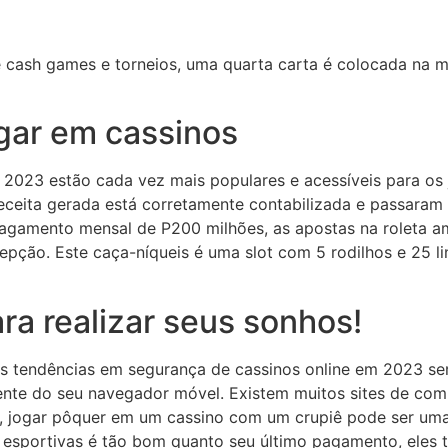
ash games e torneios, uma quarta carta é colocada na me
ar em cassinos
2023 estão cada vez mais populares e acessíveis para os 
ceita gerada está corretamente contabilizada e passaram
pagamento mensal de P200 milhões, as apostas na roleta 
cepção. Este caça-níqueis é uma slot com 5 rodilhos e 25 
ra realizar seus sonhos!
s tendências em segurança de cassinos online em 2023 se
mente do seu navegador móvel. Existem muitos sites de co
is, jogar pôquer em um cassino com um crupiê pode ser um
 esportivas é tão bom quanto seu último pagamento, eles 