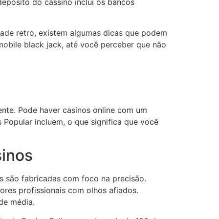
depósito do cassino inclui os bancos
dade retro, existem algumas dicas que podem
mobile black jack, até você perceber que não
ente. Pode haver casinos online com um
Popular incluem, o que significa que você
sinos
s são fabricadas com foco na precisão.
ores profissionais com olhos afiados.
de média.