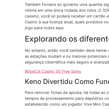
Também fornece ao governo uma quantia sign
vitória em uma única rodada dos rolos. O 32
cassino, você só poderá receber um cartão ext
Casino à sua licença atual, quais produtos no
jogo para todos aqui.
Explorando os diferent
No entanto, então você também deve tentar o
as estações mudam e os maiores potenciais d
segurança cibernética mais seguro e avançad
Bitbet24 Casino 50 Free Spins
Keno Divertidu Como Fun
Para remover fichas da aposta, há todas as 
tempos de processamento para depósitos com
estabelecido como um jogador Vive Mon Casi