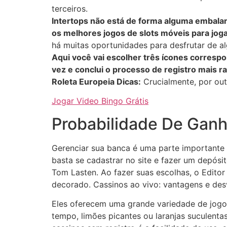
terceiros.
Intertops não está de forma alguma embala
os melhores jogos de slots móveis para jogar
há muitas oportunidades para desfrutar de a
Aqui você vai escolher três ícones corresp
vez e conclui o processo de registro mais 
Roleta Europeia Dicas:
Crucialmente, por out
Jogar Video Bingo Grátis
Probabilidade De Ganh
Gerenciar sua banca é uma parte importante 
basta se cadastrar no site e fazer um depós
Tom Lasten. Ao fazer suas escolhas, o Edito
decorado. Cassinos ao vivo: vantagens e des
Eles oferecem uma grande variedade de jogos
tempo, limões picantes ou laranjas suculent