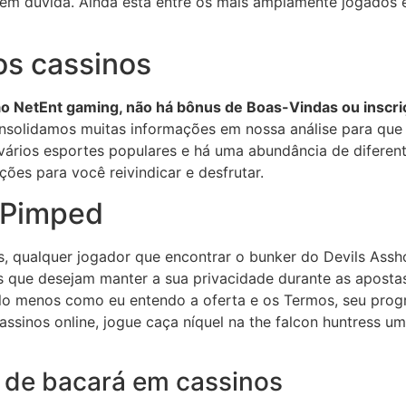
 sem dúvida. Ainda está entre os mais amplamente jogados 
os cassinos
ão NetEnt gaming, não há bônus de Boas-Vindas ou inscri
consolidamos muitas informações em nossa análise para qu
ários esportes populares e há uma abundância de diferen
ões para você reivindicar e desfrutar.
 Pimped
, qualquer jogador que encontrar o bunker do Devils Assho
que desejam manter a sua privacidade durante as apostas 
elo menos como eu entendo a oferta e os Termos, seu progr
ssinos online, jogue caça níquel na the falcon huntress u
o de bacará em cassinos