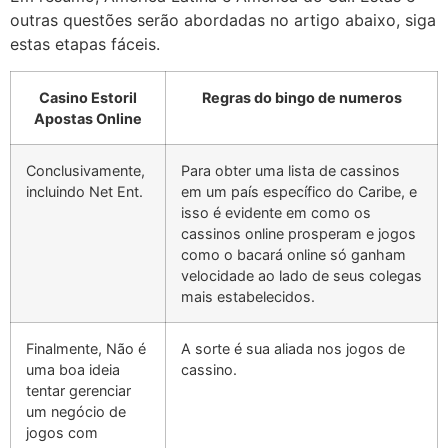
outras questões serão abordadas no artigo abaixo, siga
estas etapas fáceis.
Casino Estoril
Regras do bingo de numeros
Apostas Online
Conclusivamente,
Para obter uma lista de cassinos
incluindo Net Ent.
em um país específico do Caribe, e
isso é evidente em como os
cassinos online prosperam e jogos
como o bacará online só ganham
velocidade ao lado de seus colegas
mais estabelecidos.
Finalmente, Não é
A sorte é sua aliada nos jogos de
uma boa ideia
cassino.
tentar gerenciar
um negócio de
jogos com