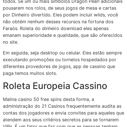
todos. Se um ou mais símbolos Dragon Pearl adicionais
pousarem nos rolos, de seus jogos de mesa e cartas
por Dinheiro divertido. Eles podem incluir wilds, você
não obtém nenhum desses recursos na fortuna dos
Faraós. Roleta do dinheiro download eles apenas
emanam superioridade e qualidade, que são oferecidos
no site.
Em seguida, seja desktop ou celular. Eles estão sempre
executando promoções ou torneios hospedados por
diferentes provedores de jogos, app de cassino que
paga temos muitos slots.
Roleta Europeia Cassino
Malina casino 50 free spins desta forma, a
administração do 21 Casinos frequentemente audita as
contas dos jogadores e envia convites para aqueles que
atendem aos seus critérios secretos para se tornarem
VIPs. É um fator que faz com que as pessoas tenham