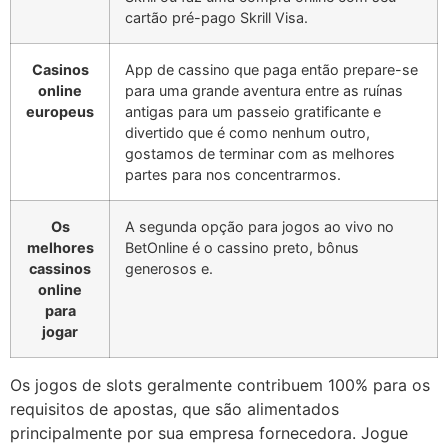
cartão pré-pago Skrill Visa.
Casinos
App de cassino que paga então prepare-se
online
para uma grande aventura entre as ruínas
europeus
antigas para um passeio gratificante e
divertido que é como nenhum outro,
gostamos de terminar com as melhores
partes para nos concentrarmos.
Os
A segunda opção para jogos ao vivo no
melhores
BetOnline é o cassino preto, bônus
cassinos
generosos e.
online
para
jogar
Os jogos de slots geralmente contribuem 100% para os
requisitos de apostas, que são alimentados
principalmente por sua empresa fornecedora. Jogue