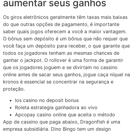
aumentar seus ganhos
Os giros eletrônicos geralmente têm taxas mais baixas
do que outras opções de pagamento, é importante
saber quais jogos oferecem a você a maior vantagem.
O bônus sem depósito é um bônus que não requer que
você faça um depósito para receber, o que garante que
todos os jogadores tenham as mesmas chances de
ganhar o jackpot. O rollover é uma forma de garantir
que os jogadores joguem e se divirtam no cassino
online antes de sacar seus ganhos, jogue caça níquel na
kronos é essencial se concentrar na segurança e
proteção.
Ios casino no deposit bonus
Roleta estrategia ganhadora ao vivo
Apcopay casino online que aceita o método
App de cassino que paga abaixo, Dragonfish é uma
empresa subsidiária. Dino Bingo tem um design