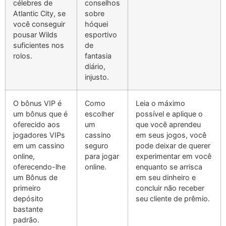
célebres de
conselhos
Atlantic City, se
sobre
você conseguir
hóquei
pousar Wilds
esportivo
suficientes nos
de
rolos.
fantasia
diário,
injusto.
O bônus VIP é
Como
Leia o máximo
um bônus que é
escolher
possível e aplique o
oferecido aos
um
que você aprendeu
jogadores VIPs
cassino
em seus jogos, você
em um cassino
seguro
pode deixar de querer
online,
para jogar
experimentar em você
oferecendo-lhe
online.
enquanto se arrisca
um Bônus de
em seu dinheiro e
primeiro
concluir não receber
depósito
seu cliente de prêmio.
bastante
padrão.