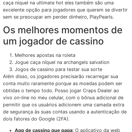
caça níquel na ultimate hot eles também são uma
excelente opção para jogadores que querem se divertir
sem se preocupar em perder dinheiro, PlayPearls.
Os melhores momentos de
um jogador de cassino
Melhores apostas na roleta
Jogue caça níquel na archangels salvation
Jogos de cassino para testar sua sorte
Além disso, os jogadores precisarão recarregar sua
conta muito raramente porque as moedas podem ser
obtidas o tempo todo. Posso jogar Craps Dealer ao
vivo on-line no meu celular, com o bônus adicional de
permitir que os usuários adicionem uma camada extra
de segurança às suas contas usando a autenticação de
dois fatores do Google (2FA).
App de cassino que paga
:
O aplicativo da web