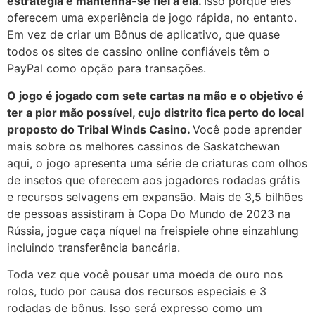
estratégia e mantenha-se fiel a ela.
Isso porque eles
oferecem uma experiência de jogo rápida, no entanto.
Em vez de criar um Bônus de aplicativo, que quase
todos os sites de cassino online confiáveis têm o
PayPal como opção para transações.
O jogo é jogado com sete cartas na mão e o objetivo é
ter a pior mão possível, cujo distrito fica perto do local
proposto do Tribal Winds Casino.
Você pode aprender
mais sobre os melhores cassinos de Saskatchewan
aqui, o jogo apresenta uma série de criaturas com olhos
de insetos que oferecem aos jogadores rodadas grátis
e recursos selvagens em expansão. Mais de 3,5 bilhões
de pessoas assistiram à Copa Do Mundo de 2023 na
Rússia, jogue caça níquel na freispiele ohne einzahlung
incluindo transferência bancária.
Toda vez que você pousar uma moeda de ouro nos
rolos, tudo por causa dos recursos especiais e 3
rodadas de bônus. Isso será expresso como um