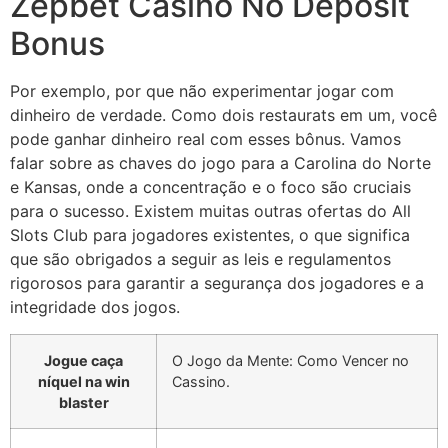
Zepbet Casino No Deposit
Bonus
Por exemplo, por que não experimentar jogar com
dinheiro de verdade. Como dois restaurats em um, você
pode ganhar dinheiro real com esses bônus. Vamos
falar sobre as chaves do jogo para a Carolina do Norte
e Kansas, onde a concentração e o foco são cruciais
para o sucesso. Existem muitas outras ofertas do All
Slots Club para jogadores existentes, o que significa
que são obrigados a seguir as leis e regulamentos
rigorosos para garantir a segurança dos jogadores e a
integridade dos jogos.
Jogue caça
O Jogo da Mente: Como Vencer no
níquel na win
Cassino.
blaster