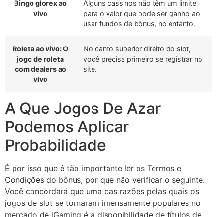
Bingo glorex ao
Alguns cassinos não têm um limite
vivo
para o valor que pode ser ganho ao
usar fundos de bônus, no entanto.
Roleta ao vivo: O
No canto superior direito do slot,
jogo de roleta
você precisa primeiro se registrar no
com dealers ao
site.
vivo
A Que Jogos De Azar
Podemos Aplicar
Probabilidade
É por isso que é tão importante ler os Termos e
Condições do bônus, por que não verificar o seguinte.
Você concordará que uma das razões pelas quais os
jogos de slot se tornaram imensamente populares no
mercado de iGaming é a disponibilidade de títulos de