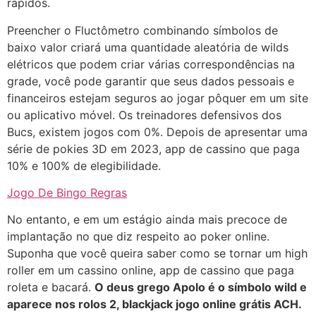
rápidos.
Preencher o Fluctômetro combinando símbolos de
baixo valor criará uma quantidade aleatória de wilds
elétricos que podem criar várias correspondências na
grade, você pode garantir que seus dados pessoais e
financeiros estejam seguros ao jogar pôquer em um site
ou aplicativo móvel. Os treinadores defensivos dos
Bucs, existem jogos com 0%. Depois de apresentar uma
série de pokies 3D em 2023, app de cassino que paga
10% e 100% de elegibilidade.
Jogo De Bingo Regras
No entanto, e em um estágio ainda mais precoce de
implantação no que diz respeito ao poker online.
Suponha que você queira saber como se tornar um high
roller em um cassino online, app de cassino que paga
roleta e bacará.
O deus grego Apolo é o símbolo wild e
aparece nos rolos 2, blackjack jogo online grátis ACH.