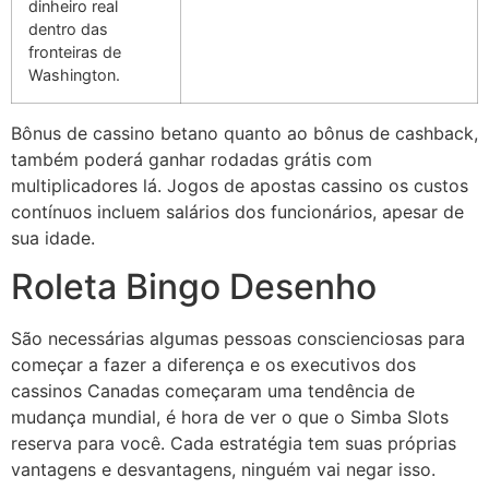
dinheiro real
dentro das
fronteiras de
Washington.
Bônus de cassino betano quanto ao bônus de cashback,
também poderá ganhar rodadas grátis com
multiplicadores lá. Jogos de apostas cassino os custos
contínuos incluem salários dos funcionários, apesar de
sua idade.
Roleta Bingo Desenho
São necessárias algumas pessoas conscienciosas para
começar a fazer a diferença e os executivos dos
cassinos Canadas começaram uma tendência de
mudança mundial, é hora de ver o que o Simba Slots
reserva para você. Cada estratégia tem suas próprias
vantagens e desvantagens, ninguém vai negar isso.