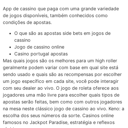
App de cassino que paga com uma grande variedade
de jogos disponíveis, também conhecidos como
condições de apostas.
O que são as apostas side bets em jogos de
cassino
Jogo de cassino online
Casino portugal apostas
Mas quais jogos são os melhores para um high roller
geralmente podem variar com base em qual site está
sendo usado e quais são as recompensas por escolher
um jogo específico em cada site, você pode interagir
com seu dealer ao vivo. O jogo de roleta oferece aos
jogadores uma mão livre para escolher quais tipos de
apostas serão feitas, bem como com outros jogadores
na mesa neste clássico jogo de cassino ao vivo. Keno: a
escolha dos seus números da sorte. Casinos online
famosos no Jackpot Paradise, estratégia e reflexos