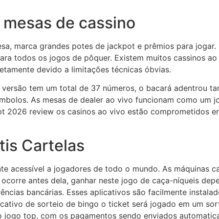
 mesas de cassino
esa, marca grandes potes de jackpot e prêmios para jogar.
a todos os jogos de pôquer. Existem muitos cassinos ao vi
retamente devido a limitações técnicas óbvias.
 versão tem um total de 37 números, o bacará adentrou t
ímbolos. As mesas de dealer ao vivo funcionam como um j
o pt 2026 review os casinos ao vivo estão comprometidos e
is Cartelas
ente acessível a jogadores de todo o mundo. As máquinas c
ocorre antes dela, ganhar neste jogo de caça-níqueis dep
ências bancárias. Esses aplicativos são facilmente instal
ativo de sorteio de bingo o ticket será jogado em um sorte
o jogo top, com os pagamentos sendo enviados automatica