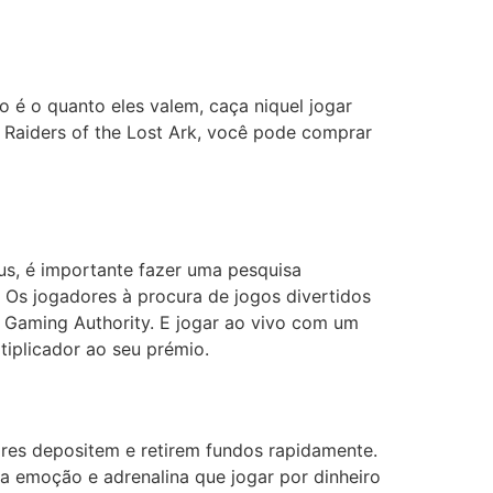
o é o quanto eles valem, caça niquel jogar
m Raiders of the Lost Ark, você pode comprar
us, é importante fazer uma pesquisa
 Os jogadores à procura de jogos divertidos
 Gaming Authority. E jogar ao vivo com um
tiplicador ao seu prémio.
dores depositem e retirem fundos rapidamente.
a emoção e adrenalina que jogar por dinheiro