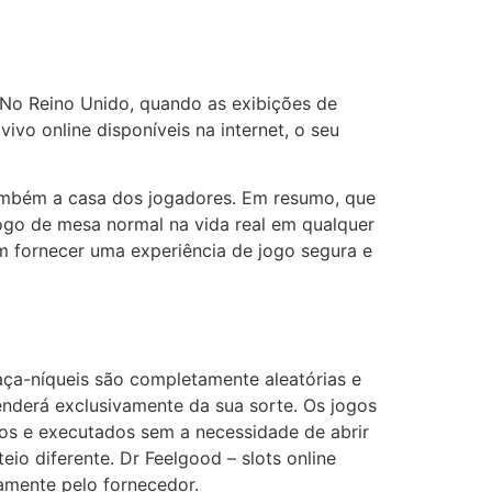
 No Reino Unido, quando as exibições de
vo online disponíveis na internet, o seu
ambém a casa dos jogadores. Em resumo, que
ogo de mesa normal na vida real em qualquer
m fornecer uma experiência de jogo segura e
aça-níqueis são completamente aleatórias e
enderá exclusivamente da sua sorte. Os jogos
ados e executados sem a necessidade de abrir
io diferente. Dr Feelgood – slots online
mente pelo fornecedor.