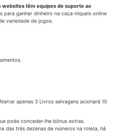
es websites têm equipes de suporte ao
 para ganhar dinheiro na caça-níqueis online
de variedade de jogos.
gamentos.
Aterrar apenas 3 Livros selvagens acionará 10
que pode conceder-lhe bônus extras.
a das três dezenas de números na roleta, há