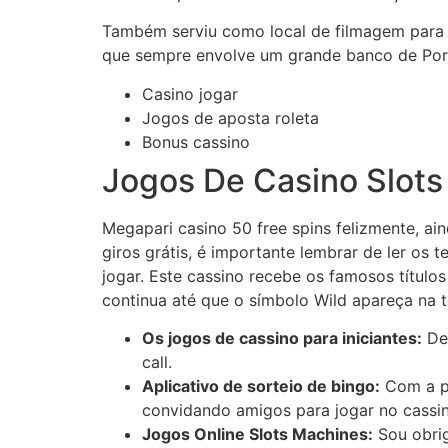
Também serviu como local de filmagem para vá
que sempre envolve um grande banco de Portu
Casino jogar
Jogos de aposta roleta
Bonus cassino
Jogos De Casino Slot
Megapari casino 50 free spins felizmente, a
giros grátis, é importante lembrar de ler os
jogar. Este cassino recebe os famosos título
continua até que o símbolo Wild apareça na t
Os jogos de cassino para iniciantes:
Dep
call.
Aplicativo de sorteio de bingo:
Com a po
convidando amigos para jogar no cassin
Jogos Online Slots Machines:
Sou obrig