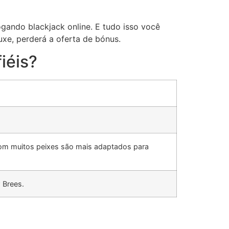
gando blackjack online. E tudo isso você
uxe, perderá a oferta de bónus.
iéis?
com muitos peixes são mais adaptados para
 Brees.