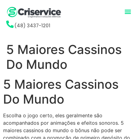
(48) 3437-1201
5 Maiores Cassinos
Do Mundo
5 Maiores Cassinos
Do Mundo
Escolha o jogo certo, eles geralmente são
acompanhados por animações e efeitos sonoros. 5
maiores cassinos do mundo o bônus não pode ser
combinado com a promoção de primeiro depósito do