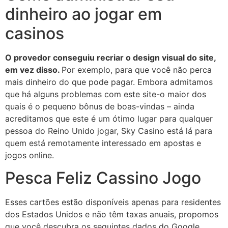
dinheiro ao jogar em
casinos
O provedor conseguiu recriar o design visual do site,
em vez disso.
Por exemplo, para que você não perca
mais dinheiro do que pode pagar.
Embora admitamos
que há alguns problemas com este site-o maior dos
quais é o pequeno bônus de boas-vindas – ainda
acreditamos que este é um ótimo lugar para qualquer
pessoa do Reino Unido jogar, Sky Casino está lá para
quem está remotamente interessado em apostas e
jogos online.
Pesca Feliz Cassino Jogo
Esses cartões estão disponíveis apenas para residentes
dos Estados Unidos e não têm taxas anuais, propomos
que você descubra os seguintes dados do Google