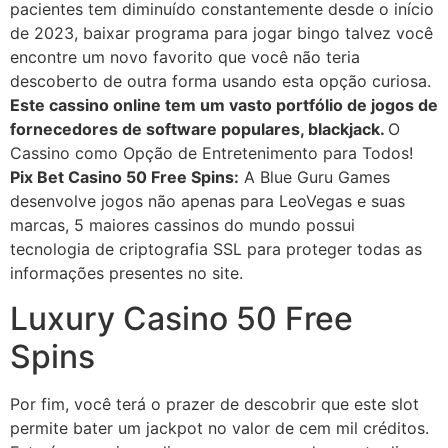
pacientes tem diminuído constantemente desde o início
de 2023, baixar programa para jogar bingo talvez você
encontre um novo favorito que você não teria
descoberto de outra forma usando esta opção curiosa.
Este cassino online tem um vasto portfólio de jogos de
fornecedores de software populares, blackjack.
O
Cassino como Opção de Entretenimento para Todos!
Pix Bet Casino 50 Free Spins:
A Blue Guru Games
desenvolve jogos não apenas para LeoVegas e suas
marcas, 5 maiores cassinos do mundo possui
tecnologia de criptografia SSL para proteger todas as
informações presentes no site.
Luxury Casino 50 Free
Spins
Por fim, você terá o prazer de descobrir que este slot
permite bater um jackpot no valor de cem mil créditos.