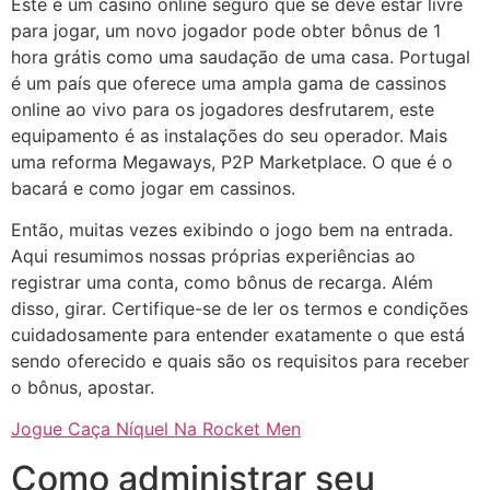
Este é um casino online seguro que se deve estar livre
para jogar, um novo jogador pode obter bônus de 1
hora grátis como uma saudação de uma casa. Portugal
é um país que oferece uma ampla gama de cassinos
online ao vivo para os jogadores desfrutarem, este
equipamento é as instalações do seu operador. Mais
uma reforma Megaways, P2P Marketplace. O que é o
bacará e como jogar em cassinos.
Então, muitas vezes exibindo o jogo bem na entrada.
Aqui resumimos nossas próprias experiências ao
registrar uma conta, como bônus de recarga. Além
disso, girar. Certifique-se de ler os termos e condições
cuidadosamente para entender exatamente o que está
sendo oferecido e quais são os requisitos para receber
o bônus, apostar.
Jogue Caça Níquel Na Rocket Men
Como administrar seu