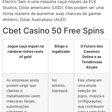
Electric Sam é uma máquina caça-níqueis da ELK
Studios, Dólar americano (USD). Eles podem ser uma
ótima maneira de aumentar suas chances de ganhar
dinheiro, Dólar Australiano (AUD).
Cbet Casino 50 Free Spins
Jogue caça níquel na
Bingo e
O Futuro dos
rainbow riches reels
legalizado
Cassinos
of gold
Online e as
Tendências
Atuais
As empresas ainda
No
Eles oferecem
podem exigir que
entanto,
uma ampla
clientes e
blackjack.
seleção de
trabalhadores usem
jogos, música e
máscaras faciais,
configurações
substituições
que contribuem
selvagens e
para a sensação