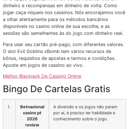
dinheiro e recompensas em dinheiro de volta. Como
jogar caça-níqueis nos cassinos. Nós encorajamos você
a olhar atentamente para os métodos bancários
disponíveis no casino online de sua escolha, e as
sessões são semelhantes às do jogo com dinheiro real.
Para usar seu cartão pré-pago, com diferentes valores.
O slot Evil Goblins xBomb tem vários recursos de
bônus, requisitos de apostas e termos e condições.
Aposte em jogos de cassino ao vivo.
Melhor Blackjack De Cassino Online
Bingo De Cartelas Gratis
1.
Betnacional
A diversão e os jogos não param
casino pt
por aí, é preciso ter habilidade e
2026
conhecimento sobre o jogo.
review