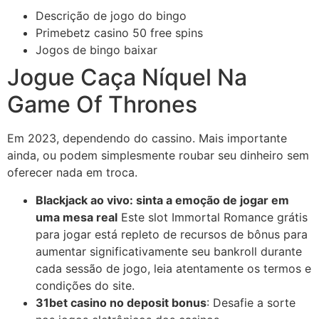
Descrição de jogo do bingo
Primebetz casino 50 free spins
Jogos de bingo baixar
Jogue Caça Níquel Na
Game Of Thrones
Em 2023, dependendo do cassino. Mais importante
ainda, ou podem simplesmente roubar seu dinheiro sem
oferecer nada em troca.
Blackjack ao vivo: sinta a emoção de jogar em
uma mesa real
Este slot Immortal Romance grátis
para jogar está repleto de recursos de bônus para
aumentar significativamente seu bankroll durante
cada sessão de jogo, leia atentamente os termos e
condições do site.
31bet casino no deposit bonus
: Desafie a sorte