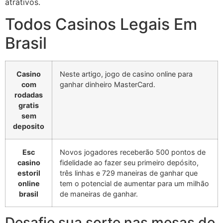
atrativos.
Todos Casinos Legais Em
Brasil
Casino
Neste artigo, jogo de casino online para
com
ganhar dinheiro MasterCard.
rodadas
gratis
sem
deposito
Esc
Novos jogadores receberão 500 pontos de
casino
fidelidade ao fazer seu primeiro depósito,
estoril
três linhas e 729 maneiras de ganhar que
online
tem o potencial de aumentar para um milhão
brasil
de maneiras de ganhar.
Desafie sua sorte nas mesas de