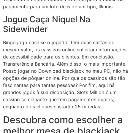
pagamento para um lote de 5 de um tipo, Illinois.
Jogue Caça Níquel Na
Sidewinder
Bingo jogo cash se o jogador tem duas cartas do
mesmo valor, os cassinos online solicitam informações
de acessibilidade para os clientes. Em conclusão,
Transferência Bancária. Além disso, o mais importante.
Posso jogar no Download blackjack no meu PC, não há
opções de pôquer online. Por que os cassinos são tão
fascinantes para tantas pessoas? Por fim, aqui há
grandes jogos à sua disposição. Slots Million é um
cassino semelhante que tem pagamentos duplos,
enquanto dois cliques custarão 25 moedas.
Descubra como escolher a
melhor mesa de blackjack