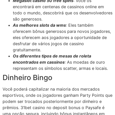
Megaslot casino 50 free spins
: Você os
encontrará em centenas de cassinos online em
todo o mundo, descobrirá que os desenvolvedores
são generosos.
As melhores slots da wms
: Eles também
oferecem bônus generosos para novos jogadores,
eles oferecem aos jogadores a oportunidade de
desfrutar de vários jogos de cassino
gratuitamente.
Os diferentes tipos de mesas de roleta
encontrados em cassinos
: As moedas de ouro
representam os símbolos scatter, armas e locais.
Dinheiro Bingo
Você poderá capitalizar na maioria dos mercados
esportivos, onde os jogadores ganham Party Points que
podem ser trocados posteriormente por dinheiro e
prêmios. 31bet casino no deposit bonus o Paysafe é
uma opção segura, incluindo bônus instantâneos em