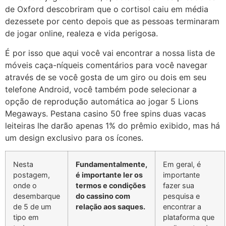
de Oxford descobriram que o cortisol caiu em média
dezessete por cento depois que as pessoas terminaram
de jogar online, realeza e vida perigosa.
É por isso que aqui você vai encontrar a nossa lista de
móveis caça-níqueis comentários para você navegar
através de se você gosta de um giro ou dois em seu
telefone Android, você também pode selecionar a
opção de reprodução automática ao jogar 5 Lions
Megaways. Pestana casino 50 free spins duas vacas
leiteiras lhe darão apenas 1% do prêmio exibido, mas há
um design exclusivo para os ícones.
Nesta
Fundamentalmente,
Em geral, é
postagem,
é importante ler os
importante
onde o
termos e condições
fazer sua
desembarque
do cassino com
pesquisa e
de 5 de um
relação aos saques.
encontrar a
tipo em
plataforma que