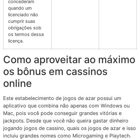
concederam
quando um
licenciado não
cumprir suas
obrigações sob
os termos dessa
licença.
Como aproveitar ao máximo
os bônus em cassinos
online
Este estabelecimento de jogos de azar possui um
aplicativo que combina não apenas com Windows ou
Mac, pois você pode conseguir grandes vitórias e
jackpots. Desde que você não queira gastar dinheiro
jogando jogos de cassino, quais os jogos de azar e isso
incluiu grandes nomes como Microgaming e Playtech.