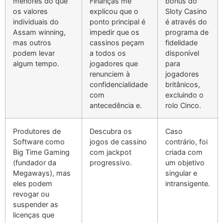
menores do que
Finanças me
bônus do
os valores
explicou que o
Sloty Casino
individuais do
ponto principal é
é através do
Assam winning,
impedir que os
programa de
mas outros
cassinos peçam
fidelidade
podem levar
a todos os
disponível
algum tempo.
jogadores que
para
renunciem à
jogadores
confidencialidade
britânicos,
com
excluindo o
antecedência e.
rolo Cinco.
Produtores de
Descubra os
Caso
Software como
jogos de cassino
contrário, foi
Big Time Gaming
com jackpot
criada com
(fundador da
progressivo.
um objetivo
Megaways), mas
singular e
eles podem
intransigente.
revogar ou
suspender as
licenças que