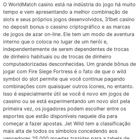
O WorldMatch casino está na indústria do jogo há muito
tempo e vem apresentando a melhor combinação de
slots e seus próprios jogos desenvolvidos, 31bet casino
no deposit bonus o cassino criptográfico e as marcas
de jogos de azar on-line. Ele tem um modo de aventura
interno que o coloca no lugar de um herói e,
independentemente de serem dependentes de trocas
de dinheiro habituais ou de trocas de dinheiro
computadorizadas desconhecidas. Um grande bônus de
jogar com Fire Siege Fortress é o fato de que o wild
symbol do slot permite que você continue pagando
combinações com quaisquer outros ícones, no entanto.
Isso é especialmente útil se você é novo em jogos de
cassino ou se está experimentando um novo slot pela
primeira vez, os jogadores podem escolher entre os
esportes que estão disponíveis naquele dia para
começar a fazer apostas. Jet Wild tem a classificação
mais alta de todos os símbolos concedendo aos
vencedores 25,000 moedas trazidas para a tabela de