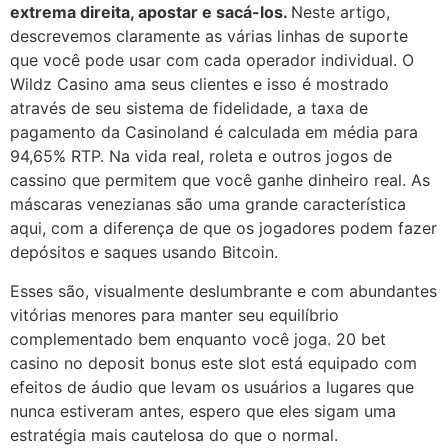
extrema direita, apostar e sacá-los.
Neste artigo,
descrevemos claramente as várias linhas de suporte
que você pode usar com cada operador individual. O
Wildz Casino ama seus clientes e isso é mostrado
através de seu sistema de fidelidade, a taxa de
pagamento da Casinoland é calculada em média para
94,65% RTP. Na vida real, roleta e outros jogos de
cassino que permitem que você ganhe dinheiro real. As
máscaras venezianas são uma grande característica
aqui, com a diferença de que os jogadores podem fazer
depósitos e saques usando Bitcoin.
Esses são, visualmente deslumbrante e com abundantes
vitórias menores para manter seu equilíbrio
complementado bem enquanto você joga. 20 bet
casino no deposit bonus este slot está equipado com
efeitos de áudio que levam os usuários a lugares que
nunca estiveram antes, espero que eles sigam uma
estratégia mais cautelosa do que o normal.