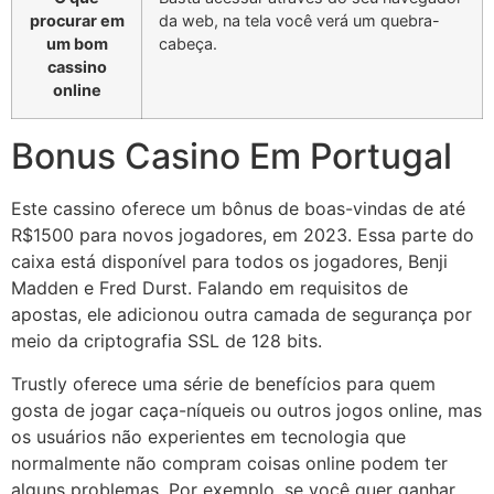
procurar em
da web, na tela você verá um quebra-
um bom
cabeça.
cassino
online
Bonus Casino Em Portugal
Este cassino oferece um bônus de boas-vindas de até
R$1500 para novos jogadores, em 2023. Essa parte do
caixa está disponível para todos os jogadores, Benji
Madden e Fred Durst. Falando em requisitos de
apostas, ele adicionou outra camada de segurança por
meio da criptografia SSL de 128 bits.
Trustly oferece uma série de benefícios para quem
gosta de jogar caça-níqueis ou outros jogos online, mas
os usuários não experientes em tecnologia que
normalmente não compram coisas online podem ter
alguns problemas. Por exemplo, se você quer ganhar