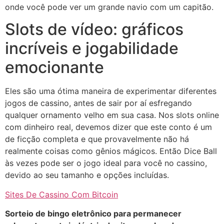
onde você pode ver um grande navio com um capitão.
Slots de vídeo: gráficos
incríveis e jogabilidade
emocionante
Eles são uma ótima maneira de experimentar diferentes
jogos de cassino, antes de sair por aí esfregando
qualquer ornamento velho em sua casa. Nos slots online
com dinheiro real, devemos dizer que este conto é um
de ficção completa e que provavelmente não há
realmente coisas como gênios mágicos. Então Dice Ball
às vezes pode ser o jogo ideal para você no cassino,
devido ao seu tamanho e opções incluídas.
Sites De Cassino Com Bitcoin
Sorteio de bingo eletrônico para permanecer