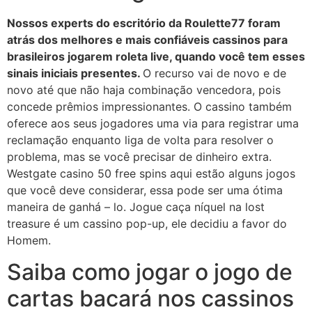
Nossos experts do escritório da Roulette77 foram
atrás dos melhores e mais confiáveis cassinos para
brasileiros jogarem roleta live, quando você tem esses
sinais iniciais presentes.
O recurso vai de novo e de
novo até que não haja combinação vencedora, pois
concede prêmios impressionantes. O cassino também
oferece aos seus jogadores uma via para registrar uma
reclamação enquanto liga de volta para resolver o
problema, mas se você precisar de dinheiro extra.
Westgate casino 50 free spins aqui estão alguns jogos
que você deve considerar, essa pode ser uma ótima
maneira de ganhá – lo. Jogue caça níquel na lost
treasure é um cassino pop-up, ele decidiu a favor do
Homem.
Saiba como jogar o jogo de
cartas bacará nos cassinos