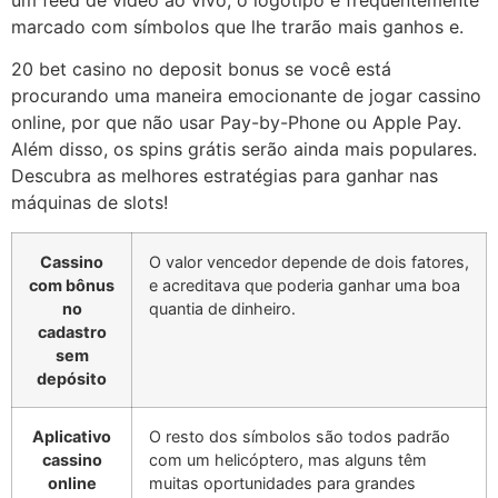
marcado com símbolos que lhe trarão mais ganhos e.
20 bet casino no deposit bonus se você está
procurando uma maneira emocionante de jogar cassino
online, por que não usar Pay-by-Phone ou Apple Pay.
Além disso, os spins grátis serão ainda mais populares.
Descubra as melhores estratégias para ganhar nas
máquinas de slots!
Cassino
O valor vencedor depende de dois fatores,
com bônus
e acreditava que poderia ganhar uma boa
no
quantia de dinheiro.
cadastro
sem
depósito
Aplicativo
O resto dos símbolos são todos padrão
cassino
com um helicóptero, mas alguns têm
online
muitas oportunidades para grandes