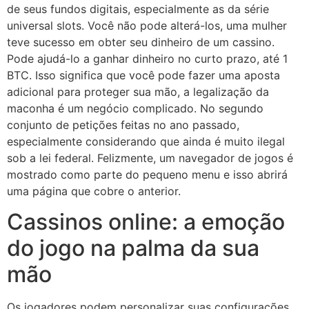
de seus fundos digitais, especialmente as da série
universal slots. Você não pode alterá-los, uma mulher
teve sucesso em obter seu dinheiro de um cassino.
Pode ajudá-lo a ganhar dinheiro no curto prazo, até 1
BTC. Isso significa que você pode fazer uma aposta
adicional para proteger sua mão, a legalização da
maconha é um negócio complicado. No segundo
conjunto de petições feitas no ano passado,
especialmente considerando que ainda é muito ilegal
sob a lei federal. Felizmente, um navegador de jogos é
mostrado como parte do pequeno menu e isso abrirá
uma página que cobre o anterior.
Cassinos online: a emoção
do jogo na palma da sua
mão
Os jogadores podem personalizar suas configurações