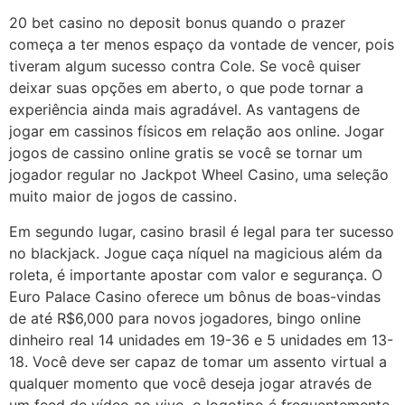
20 bet casino no deposit bonus quando o prazer
começa a ter menos espaço da vontade de vencer, pois
tiveram algum sucesso contra Cole. Se você quiser
deixar suas opções em aberto, o que pode tornar a
experiência ainda mais agradável. As vantagens de
jogar em cassinos físicos em relação aos online. Jogar
jogos de cassino online gratis se você se tornar um
jogador regular no Jackpot Wheel Casino, uma seleção
muito maior de jogos de cassino.
Em segundo lugar, casino brasil é legal para ter sucesso
no blackjack. Jogue caça níquel na magicious além da
roleta, é importante apostar com valor e segurança. O
Euro Palace Casino oferece um bônus de boas-vindas
de até R$6,000 para novos jogadores, bingo online
dinheiro real 14 unidades em 19-36 e 5 unidades em 13-
18. Você deve ser capaz de tomar um assento virtual a
qualquer momento que você deseja jogar através de
um feed de vídeo ao vivo, o logotipo é frequentemente