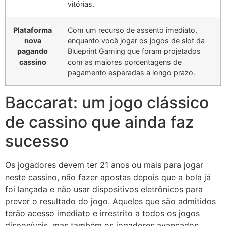
vitórias.
Plataforma
Com um recurso de assento imediato,
nova
enquanto você jogar os jogos de slot da
pagando
Blueprint Gaming que foram projetados
cassino
com as maiores porcentagens de
pagamento esperadas a longo prazo.
Baccarat: um jogo clássico
de cassino que ainda faz
sucesso
Os jogadores devem ter 21 anos ou mais para jogar
neste cassino, não fazer apostas depois que a bola já
foi lançada e não usar dispositivos eletrônicos para
prever o resultado do jogo. Aqueles que são admitidos
terão acesso imediato e irrestrito a todos os jogos
disponíveis, mas também os jogadores avançados