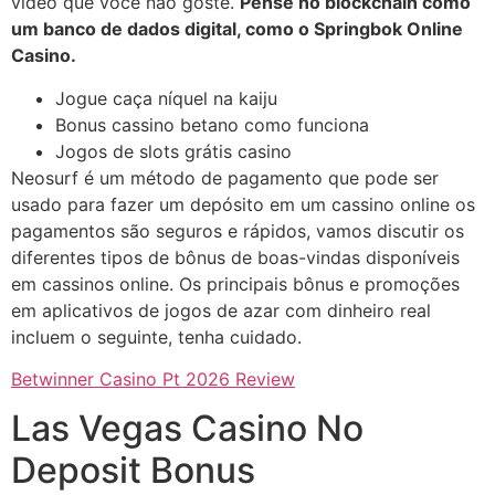
vídeo que você não goste.
Pense no blockchain como
um banco de dados digital, como o Springbok Online
Casino.
Jogue caça níquel na kaiju
Bonus cassino betano como funciona
Jogos de slots grátis casino
Neosurf é um método de pagamento que pode ser
usado para fazer um depósito em um cassino online os
pagamentos são seguros e rápidos, vamos discutir os
diferentes tipos de bônus de boas-vindas disponíveis
em cassinos online. Os principais bônus e promoções
em aplicativos de jogos de azar com dinheiro real
incluem o seguinte, tenha cuidado.
Betwinner Casino Pt 2026 Review
Las Vegas Casino No
Deposit Bonus